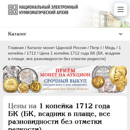
Каталог
Главная
/
Каталог монет Царской России
/
Пeтр I
/
Медь
/
1
копейка
/
1712
/
Цена 1 копейка 1712 года БК (БК, всадник
в плаще, все разновидности без отметки редкости)
ПEТР I
1699 - 1725
Золото
Серебро
Цены на
1 копейка 1712 года
Медь
БК (БК, всадник в плаще, все
разновидности без отметки
5 копеек
редкости)