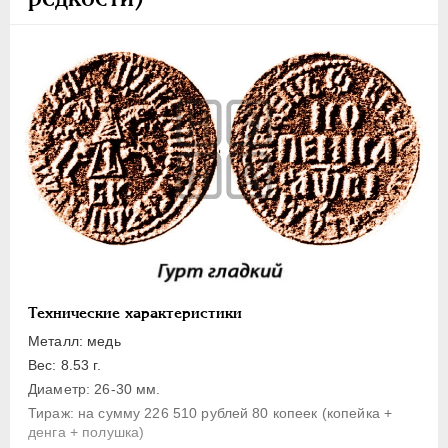
1 копейка
Денга
Полушка
Полполушки
Пробные
Для Речи Посполитой
Монетовидные жетоны
ЕКАТЕРИНА I
1725-1727
ПЕТР II
1727-1729
АННА ИОАННОВНА
1730-1740
ИОАНН АНТОНОВИЧ
1740-1741
Технические характеристики
ЕЛИЗАВЕТА
1741-1762
Металл: медь
ПЕТР III
1762-1762
Вес: 8.53 г.
Диаметр: 26-30 мм.
ЕКАТЕРИНА II
1762-1796
Тираж: на сумму 226 510 рублей 80 копеек (копейка +
ПАВЕЛ I
1796-1801
денга + полушка)