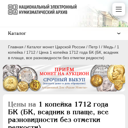
Каталог
Главная
/
Каталог монет Царской России
/
Пeтр I
/
Медь
/
1
копейка
/
1712
/
Цена 1 копейка 1712 года БК (БК, всадник
в плаще, все разновидности без отметки редкости)
ПEТР I
1699 - 1725
Золото
Серебро
Цены на
1 копейка 1712 года
Медь
БК (БК, всадник в плаще, все
разновидности без отметки
5 копеек
редкости)