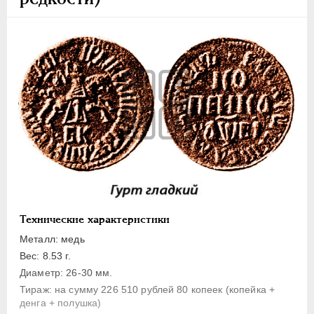
1 копейка
Денга
Полушка
Полполушки
Пробные
Для Речи Посполитой
Монетовидные жетоны
ЕКАТЕРИНА I
1725-1727
ПЕТР II
1727-1729
АННА ИОАННОВНА
1730-1740
ИОАНН АНТОНОВИЧ
1740-1741
Технические характеристики
ЕЛИЗАВЕТА
1741-1762
Металл: медь
ПЕТР III
1762-1762
Вес: 8.53 г.
Диаметр: 26-30 мм.
ЕКАТЕРИНА II
1762-1796
Тираж: на сумму 226 510 рублей 80 копеек (копейка +
ПАВЕЛ I
1796-1801
денга + полушка)