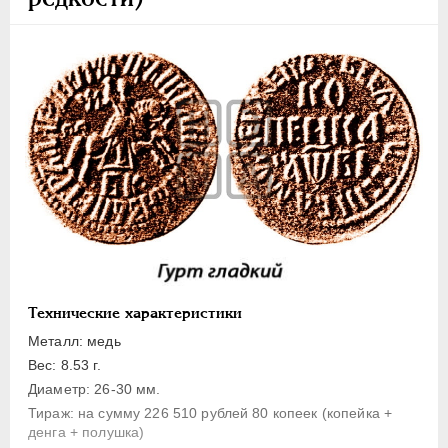
1 копейка
Денга
Полушка
Полполушки
Пробные
Для Речи Посполитой
Монетовидные жетоны
ЕКАТЕРИНА I
1725-1727
ПЕТР II
1727-1729
АННА ИОАННОВНА
1730-1740
ИОАНН АНТОНОВИЧ
1740-1741
Технические характеристики
ЕЛИЗАВЕТА
1741-1762
Металл: медь
ПЕТР III
1762-1762
Вес: 8.53 г.
Диаметр: 26-30 мм.
ЕКАТЕРИНА II
1762-1796
Тираж: на сумму 226 510 рублей 80 копеек (копейка +
ПАВЕЛ I
1796-1801
денга + полушка)