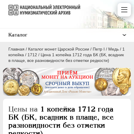
Каталог
Главная
/
Каталог монет Царской России
/
Пeтр I
/
Медь
/
1
копейка
/
1712
/
Цена 1 копейка 1712 года БК (БК, всадник
в плаще, все разновидности без отметки редкости)
ПEТР I
1699 - 1725
Золото
Серебро
Цены на
1 копейка 1712 года
Медь
БК (БК, всадник в плаще, все
разновидности без отметки
5 копеек
редкости)