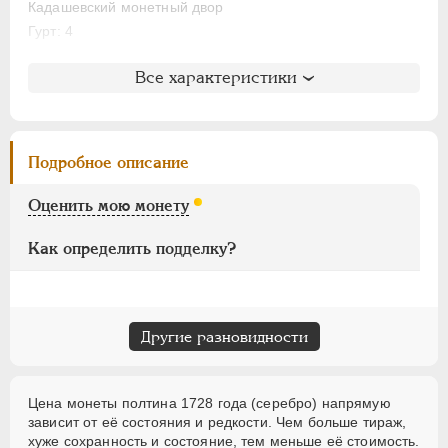
НИКОЛАЙ II
1894-1917
Кадашевский монетный двор
ВРЕМЕННОЕ ПРАВ.
1917-1918
Гурт: 4
ИНОСТРАННЫЕ
1768-1918
Литература и редкость
Все характеристики
Биткин
: #137 (R)
Петров
: от 4 руб. до 4 руб. 50 коп.
Ильин
: не вошла в описание
Подробное описание
Уздеников
: 0687
Петрунин
: не вошла в описание
Оценить мою монету
Семёнов
: 98-880 (R2)
Как определить подделку?
Другие разновидности
Цена монеты полтина 1728 года (серебро) напрямую
зависит от её состояния и редкости. Чем больше тираж,
хуже сохранность и состояние, тем меньше её стоимость.