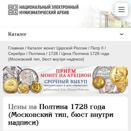
Каталог
Главная
/
Каталог монет Царской России
/
Петр II
/
Серебро
/
Полтина
/
1728
/
Цена Полтина 1728 года
(Московский тип, бюст внутри надписи)
ПEТР I
1699 - 1725
ЕКАТЕРИНА I
1725-1727
ПЕТР II
1727-1729
Цены на
Полтина 1728 года
Золото
(Московский тип, бюст внутри
Серебро
надписи)