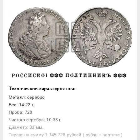
1 рубль
Полтина
Медь
Пробные
Монетовидные жетоны
АННА ИОАННОВНА
1730-1740
ИОАНН АНТОНОВИЧ
1740-1741
ЕЛИЗАВЕТА
1741-1762
ПЕТР III
1762-1762
ЕКАТЕРИНА II
1762-1796
Технические характеристики
ПАВЕЛ I
1796-1801
Металл: серебро
АЛЕКСАНДР I
1801-1825
Вес: 14.22 г.
Проба: 728
НИКОЛАЙ I
1826-1855
Чистого серебра: 10.36 г.
АЛЕКСАНДР II
1855-1881
Диаметр: 33 мм.
АЛЕКСАНДР III
1881-1894
Тираж: на сумму 1 145 728 рублей ( рубль + полтина )