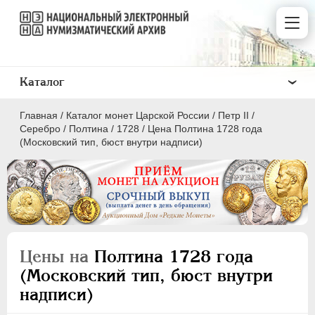
Каталог
Главная
/
Каталог монет Царской России
/
Петр II
/
Серебро
/
Полтина
/
1728
/
Цена Полтина 1728 года
(Московский тип, бюст внутри надписи)
ПEТР I
1699 - 1725
ЕКАТЕРИНА I
1725-1727
ПЕТР II
1727-1729
Цены на
Полтина 1728 года
Золото
(Московский тип, бюст внутри
Серебро
надписи)