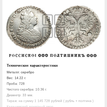
1 рубль
Полтина
Медь
Пробные
Монетовидные жетоны
АННА ИОАННОВНА
1730-1740
ИОАНН АНТОНОВИЧ
1740-1741
ЕЛИЗАВЕТА
1741-1762
ПЕТР III
1762-1762
Технические характеристики
ЕКАТЕРИНА II
1762-1796
Металл: серебро
ПАВЕЛ I
1796-1801
Вес: 14.22 г.
АЛЕКСАНДР I
1801-1825
Проба: 728
НИКОЛАЙ I
1826-1855
Чистого серебра: 10.36 г.
АЛЕКСАНДР II
1855-1881
Диаметр: 33 мм.
АЛЕКСАНДР III
1881-1894
Тираж: на сумму 1 145 728 рублей ( рубль + полтина )
Кадашевский монетный двор