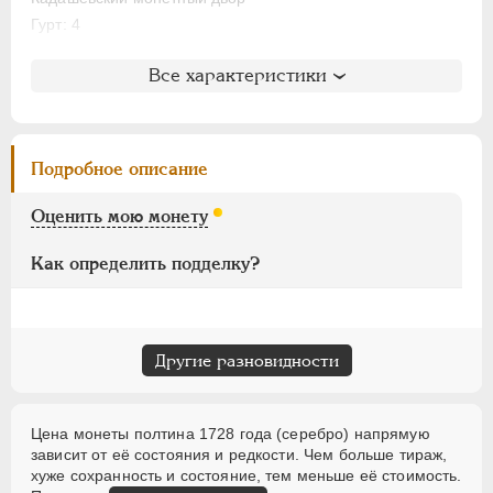
НИКОЛАЙ II
1894-1917
Гурт: 4
ВРЕМЕННОЕ ПРАВ.
1917-1918
ИНОСТРАННЫЕ
1768-1918
Литература и редкость
Все характеристики
Биткин
: #134 (R)
Петров
: от 4 руб. до 4 руб. 50 коп.
Ильин
: 4 рубля (№8)
Подробное описание
Уздеников
: 0687
Петрунин
: не вошла в описание
Оценить мою монету
Семёнов
: 98-820 (R2)
Как определить подделку?
Другие разновидности
Цена монеты полтина 1728 года (серебро) напрямую
зависит от её состояния и редкости. Чем больше тираж,
хуже сохранность и состояние, тем меньше её стоимость.