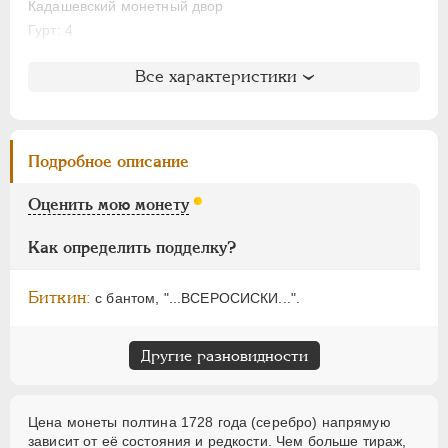
НИКОЛАЙ II
1894-1917
Кадашевский монетный двор
ВРЕМЕННОЕ ПРАВ.
1917-1918
Гурт: 4
ИНОСТРАННЫЕ
1768-1918
Литература и редкость
Все характеристики
Биткин
: #128 (R)
Петров
: от 4 руб. до 4 руб. 50 коп.
Ильин
: 4 рубля (№1)
Подробное описание
Уздеников
: 0687
Петрунин
: не вошла в описание
Оценить мою монету
Семёнов
: 98-600 (R3)
Как определить подделку?
Биткин:
с бантом, "...ВСЕРОСИСКИ...".
Другие разновидности
Цена монеты полтина 1728 года (серебро) напрямую
зависит от её состояния и редкости. Чем больше тираж,