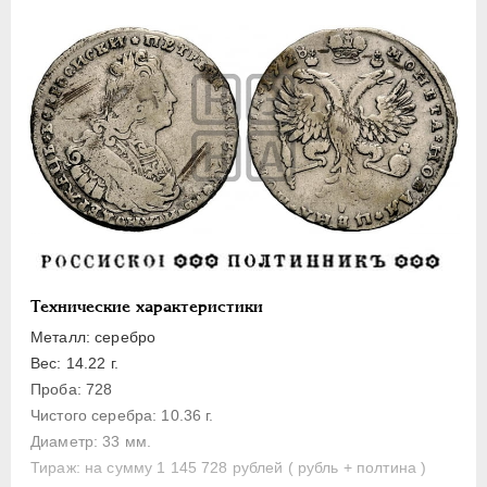
1 рубль
Полтина
Медь
Пробные
Монетовидные жетоны
АННА ИОАННОВНА
1730-1740
ИОАНН АНТОНОВИЧ
1740-1741
ЕЛИЗАВЕТА
1741-1762
ПЕТР III
1762-1762
ЕКАТЕРИНА II
1762-1796
Технические характеристики
ПАВЕЛ I
1796-1801
Металл: серебро
Вес: 14.22 г.
АЛЕКСАНДР I
1801-1825
Проба: 728
НИКОЛАЙ I
1826-1855
Чистого серебра: 10.36 г.
АЛЕКСАНДР II
1855-1881
Диаметр: 33 мм.
АЛЕКСАНДР III
1881-1894
Тираж: на сумму 1 145 728 рублей ( рубль + полтина )