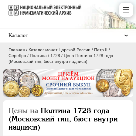
Каталог
Главная
/
Каталог монет Царской России
/
Петр II
/
Серебро
/
Полтина
/
1728
/
Цена Полтина 1728 года
(Московский тип, бюст внутри надписи)
ПEТР I
1699 - 1725
ЕКАТЕРИНА I
1725-1727
ПЕТР II
1727-1729
Цены на
Полтина 1728 года
Золото
(Московский тип, бюст внутри
Серебро
надписи)