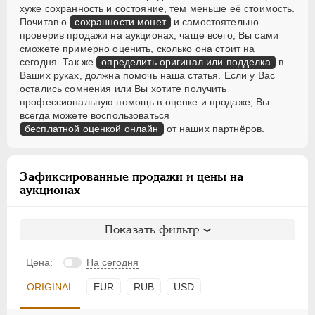
хуже сохранность и состояние, тем меньше её стоимость.
Почитав о
сохранности монет
и самостоятельно
проверив продажи на аукционах, чаще всего, Вы сами
сможете примерно оценить, сколько она стоит на
сегодня. Так же
определить оригинал или подделка
в
Ваших руках, должна помочь наша статья. Если у Вас
остались сомнения или Вы хотите получить
профессиональную помощь в оценке и продаже, Вы
всегда можете воспользоваться
бесплатной оценкой онлайн
от наших партнёров.
Зафиксированные продажи и цены на
аукционах
Показать фильтр
Цена:
На сегодня
ORIGINAL
EUR
RUB
USD