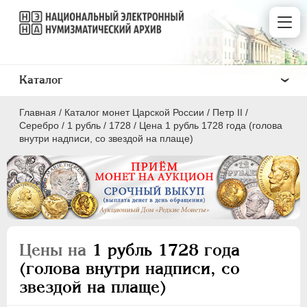
Каталог
Главная
/
Каталог монет Царской России
/
Петр II
/
Серебро
/
1 рубль
/
1728
/
Цена 1 рубль 1728 года (голова
внутри надписи, со звездой на плаще)
ПEТР I
1699 - 1725
ЕКАТЕРИНА I
1725-1727
ПЕТР II
1727-1729
Цены на
1 рубль 1728 года
Золото
(голова внутри надписи, со
Серебро
звездой на плаще)