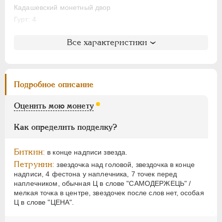
НИКОЛАЙ II
1894-1917
Кадашевский монетный двор
ВРЕМЕННОЕ ПРАВ.
1917-1918
Гурт: 4
ИНОСТРАННЫЕ
1768-1918
Литература и редкость
Все характеристики
Биткин
: #88 (R)
Петров
: не вошла в описание
Ильин
: без оценки (№12)
Подробное описание
Уздеников
: 0686 (точка)
Петрунин
: H - 85 (черта)
Оценить мою монету
Семёнов
: 53-287 (R2)
ГМ
: 85.T.VII,2
Как определить подделку?
Северин
: 1002 (точка)
Биткин:
в конце надписи звезда.
Петрунин:
звездочка над головой, звездочка в конце
надписи, 4 фестона у наплечника, 7 точек перед
наплечником, обычная Ц в слове "САМОДЕРЖЕЦЬ" /
мелкая точка в центре, звездочек после слов нет, особая
Ц в слове "ЦЕНА".