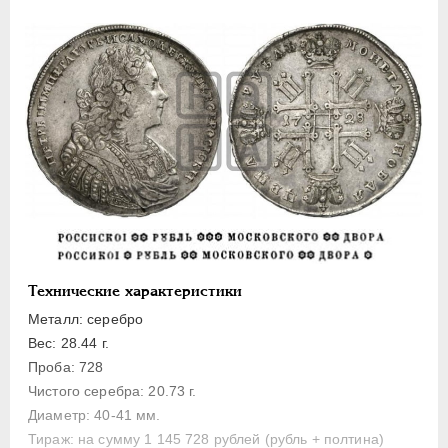
1 рубль
Полтина
Медь
Пробные
Монетовидные жетоны
АННА ИОАННОВНА
1730-1740
ИОАНН АНТОНОВИЧ
1740-1741
ЕЛИЗАВЕТА
1741-1762
ПЕТР III
1762-1762
ЕКАТЕРИНА II
1762-1796
Технические характеристики
ПАВЕЛ I
1796-1801
Металл: серебро
АЛЕКСАНДР I
1801-1825
Вес: 28.44 г.
НИКОЛАЙ I
1826-1855
Проба: 728
АЛЕКСАНДР II
1855-1881
Чистого серебра: 20.73 г.
Диаметр: 40-41 мм.
АЛЕКСАНДР III
1881-1894
Тираж: на сумму 1 145 728 рублей (рубль + полтина)