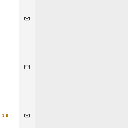
-
-
 EUR