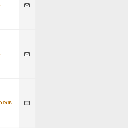
-
-
0 RUB