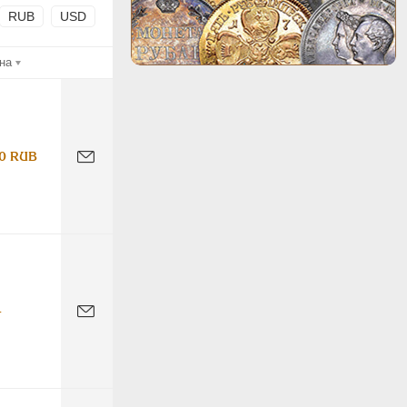
RUB
USD
на
0 RUB
-