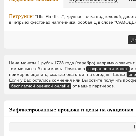
Петрунин:
"ПЕТРЬ ·II·…", крупная точка над головой, двое
в четрыех фестонах наплечника, особая Ц в слове "САМОДЕРЖ
Д
Цена монеты 1 рубль 1728 года (серебро) напрямую зависит 
тем меньше её стоимость. Почитав о
сохранности монет
и 
примерно оценить, сколько она стоит на сегодня. Так же
опр
Если у Вас остались сомнения или Вы хотите получить проф
бесплатной оценкой онлайн
от наших партнёров.
Зафиксированные продажи и цены на аукционах