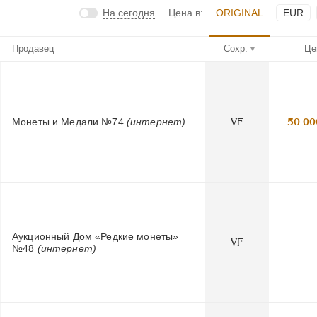
На сегодня
Цена в:
ORIGINAL
EUR
Продавец
Сохр.
Це
Монеты и Медали №74
(интернет)
VF
50 00
Аукционный Дом «Редкие монеты»
VF
№48
(интернет)