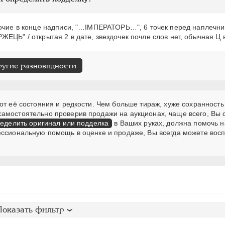
точие в конце надписи, "…IМПЕРАТОРЬ…", 6 точек перед наплечни
ЕЦЬ" / открытая 2 в дате, звездочек почле слов нет, обычная Ц 
ругие разновидности
от её состояния и редкости. Чем больше тираж, хуже сохранность
самостоятельно проверив продажи на аукционах, чаще всего, Вы
еделить оригинал или подделка
в Ваших руках, должна помочь н
ессиональную помощь в оценке и продаже, Вы всегда можете вос
Показать фильтр