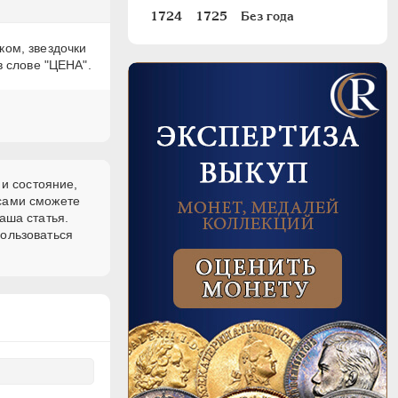
1724
1725
Без года
ком, звездочки
в слове "ЦЕНА".
 и состояние,
 сами сможете
аша статья.
пользоваться