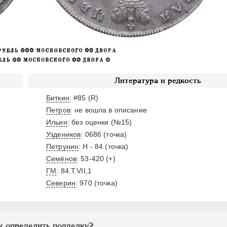
Литература и редкость
Биткин
: #85 (R)
Петров
: не вошла в описание
Ильин
: без оценки (№15)
Уздеников
: 0686 (точка)
Петрунин
: H - 84 (точка)
Семёнов
: 53-420 (+)
ГМ
: 84.T.VII,1
Северин
: 970 (точка)
к определить подделку?