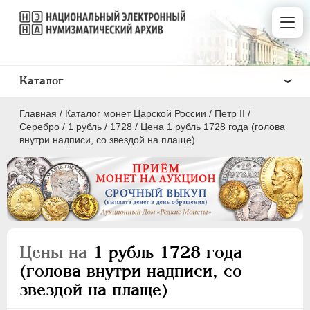
Каталог
Главная
/
Каталог монет Царской России
/
Петр II
/
Серебро
/
1 рубль
/
1728
/
Цена 1 рубль 1728 года (голова
внутри надписи, со звездой на плаще)
ПEТР I
1699 - 1725
ЕКАТЕРИНА I
1725-1727
ПЕТР II
1727-1729
Цены на
1 рубль 1728 года
Золото
(голова внутри надписи, со
Серебро
звездой на плаще)