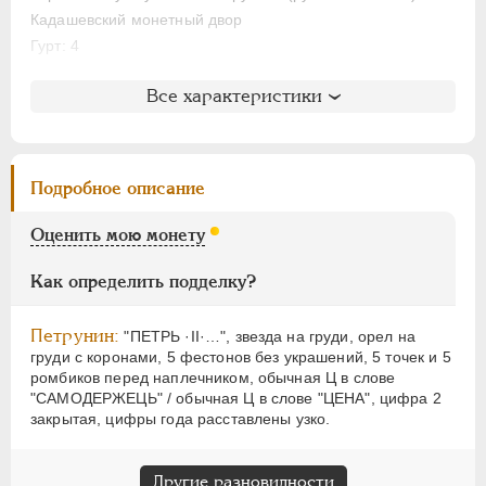
НИКОЛАЙ II
1894-1917
Кадашевский монетный двор
ВРЕМЕННОЕ ПРАВ.
1917-1918
Гурт: 4
ИНОСТРАННЫЕ
1768-1918
Литература и редкость
Все характеристики
Биткин
: #80
Петров
: 2 рубля 50 копеек
Ильин
: без оценки (№14)
Подробное описание
Уздеников
: 0686 (точка)
Петрунин
: F - 54
Оценить мою монету
Семёнов
: 53-203 (+)
ГМ
: 54.T.IV,7
Как определить подделку?
Северин
: 971-974
Петрунин:
"ПЕТРЬ ·II·…", звезда на груди, орел на
груди с коронами, 5 фестонов без украшений, 5 точек и 5
ромбиков перед наплечником, обычная Ц в слове
"САМОДЕРЖЕЦЬ" / обычная Ц в слове "ЦЕНА", цифра 2
закрытая, цифры года расставлены узко.
Другие разновидности