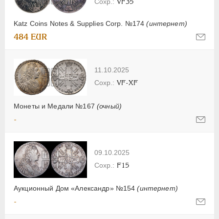
VF35
Katz Coins Notes & Supplies Corp. №174
(интернет)
484 EUR
11.10.2025
VF-XF
Монеты и Медали №167
(очный)
-
09.10.2025
F15
Аукционный Дом «Александр» №154
(интернет)
-