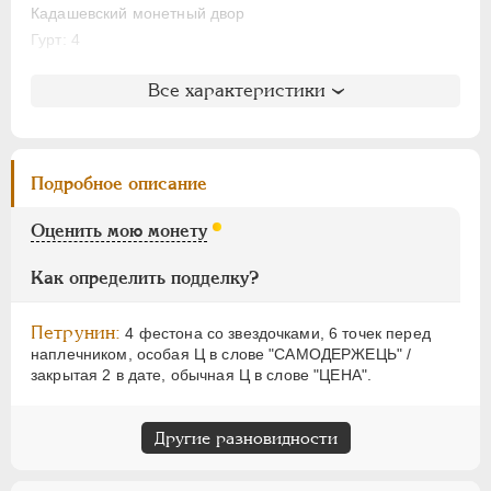
НИКОЛАЙ II
1894-1917
Кадашевский монетный двор
ВРЕМЕННОЕ ПРАВ.
1917-1918
Гурт: 4
ИНОСТРАННЫЕ
1768-1918
Литература и редкость
Все характеристики
Биткин
: #76
Петров
: 2 рубля 50 копеек
Ильин
: без оценки (№14)
Подробное описание
Уздеников
: 0686 (точка)
Петрунин
: J - 73 (точка)
Оценить мою монету
Семёнов
: 53-285 (R2)
ГМ
: 73.T.VI,12
Как определить подделку?
Северин
: 971
Петрунин:
4 фестона со звездочками, 6 точек перед
наплечником, особая Ц в слове "САМОДЕРЖЕЦЬ" /
закрытая 2 в дате, обычная Ц в слове "ЦЕНА".
Другие разновидности