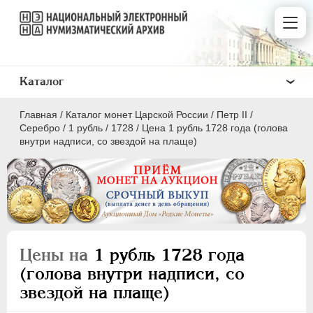
Каталог
Главная
/
Каталог монет Царской России
/
Петр II
/
Серебро
/
1 рубль
/
1728
/
Цена 1 рубль 1728 года (голова
внутри надписи, со звездой на плаще)
ПEТР I
1699 - 1725
ЕКАТЕРИНА I
1725-1727
ПЕТР II
1727-1729
Цены на
1 рубль 1728 года
Золото
(голова внутри надписи, со
Серебро
звездой на плаще)