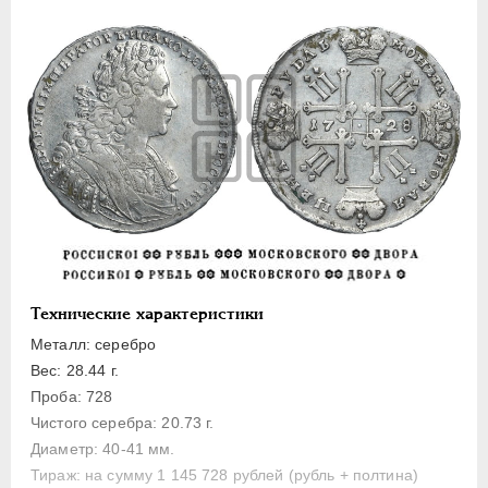
1 рубль
Полтина
Медь
Пробные
Монетовидные жетоны
АННА ИОАННОВНА
1730-1740
ИОАНН АНТОНОВИЧ
1740-1741
ЕЛИЗАВЕТА
1741-1762
ПЕТР III
1762-1762
ЕКАТЕРИНА II
1762-1796
Технические характеристики
ПАВЕЛ I
1796-1801
Металл: серебро
АЛЕКСАНДР I
1801-1825
Вес: 28.44 г.
НИКОЛАЙ I
1826-1855
Проба: 728
Чистого серебра: 20.73 г.
АЛЕКСАНДР II
1855-1881
Диаметр: 40-41 мм.
АЛЕКСАНДР III
1881-1894
Тираж: на сумму 1 145 728 рублей (рубль + полтина)