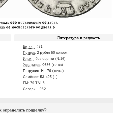
Литература и редкость
Биткин
: #71
Петров
: 2 рубля 50 копеек
Ильин
: без оценки (№16)
Уздеников
: 0686 (точка)
Петрунин
: H - 79 (точка)
Семёнов
: 53-425 (+)
ГМ
: 79.T.VI,8
Северин
: 982
к определить подделку?