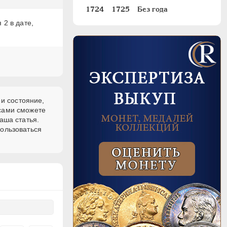
1724
1725
Без года
 2 в дате,
 и состояние,
 сами сможете
аша статья.
пользоваться