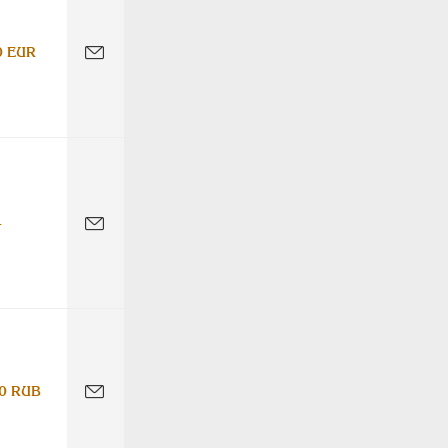
0 EUR
-
0 RUB