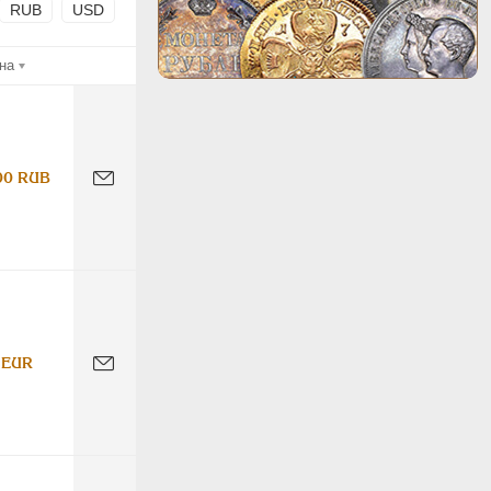
RUB
USD
на
00 RUB
 EUR