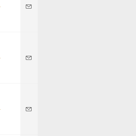
-
-
-