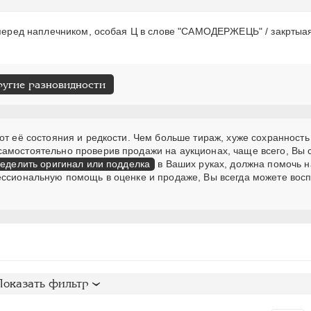
к перед наплечником, особая Ц в слове "САМОДЕРЖЕЦЬ" / закртыая
ругие разновидности
от её состояния и редкости. Чем больше тираж, хуже сохранность
самостоятельно проверив продажи на аукционах, чаще всего, Вы
еделить оригинал или подделка
в Ваших руках, должна помочь н
ессиональную помощь в оценке и продаже, Вы всегда можете вос
Показать фильтр