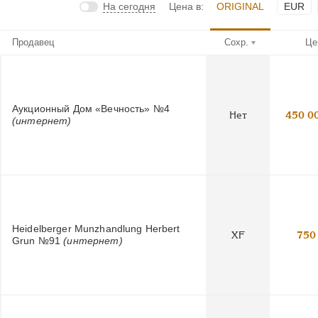
На сегодня
Цена в:
ORIGINAL
EUR
Продавец
Сохр.
Це
Аукционный Дом «Вечность» №4
Нет
450 0
(интернет)
Heidelberger Munzhandlung Herbert
XF
750
Grun №91
(интернет)