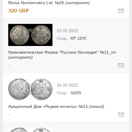
Roma Numismatics Ltd. №26
(интернет)
320 GBP
22.05.2022
XF-UNC
Нумизматическая Фирма "Русское Наследие" №11_int
(интернет)
-
26.03.2022
AU55
Аукционный Дом «Редкие монеты» №31
(очный)
-