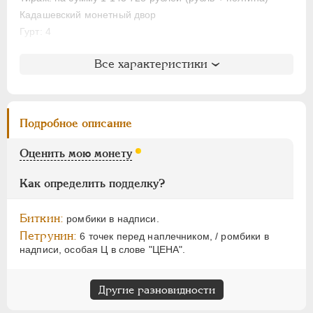
НИКОЛАЙ II
1894-1917
Кадашевский монетный двор
ВРЕМЕННОЕ ПРАВ.
1917-1918
Гурт: 4
ИНОСТРАННЫЕ
1768-1918
Литература и редкость
Все характеристики
Биткин
: #62 (R)
Петров
: не вошла в описание
Ильин
: 6 рублей (№22)
Подробное описание
Уздеников
: 0690 (точка)
Петрунин
: G - 62.1 (черта)
Оценить мою монету
Семёнов
: 53-472 (R2!)
ГМ
: не вошла в описание
Как определить подделку?
Северин
: 987 (черта с точкой)
Биткин:
ромбики в надписи.
Петрунин:
6 точек перед наплечником, / ромбики в
надписи, особая Ц в слове "ЦЕНА".
Другие разновидности