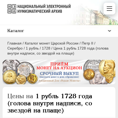
Каталог
Главная
/
Каталог монет Царской России
/
Петр II
/
Серебро
/
1 рубль
/
1728
/
Цена 1 рубль 1728 года (голова
внутри надписи, со звездой на плаще)
ПEТР I
1699 - 1725
ЕКАТЕРИНА I
1725-1727
ПЕТР II
1727-1729
Цены на
1 рубль 1728 года
Золото
(голова внутри надписи, со
Серебро
звездой на плаще)