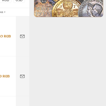
RUB
USD
на
83 RUB
0 RUB