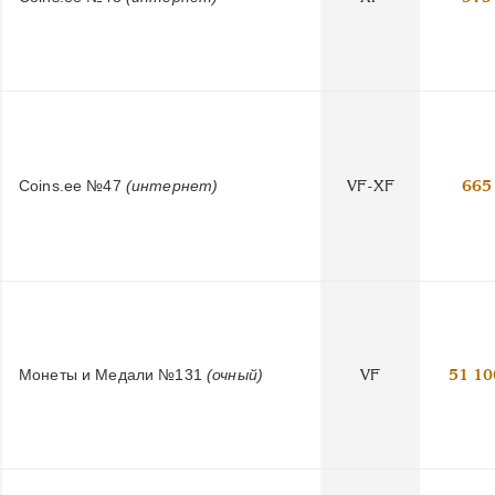
Coins.ee №47
(интернет)
VF-XF
665
Монеты и Медали №131
(очный)
VF
51 10