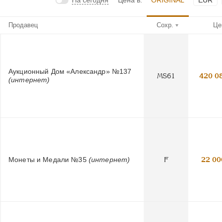
На сегодня
Цена в:
ORIGINAL
EUR
Продавец
Сохр.
Це
Аукционный Дом «Александр» №137
MS61
420 0
(интернет)
Монеты и Медали №35
(интернет)
F
22 00