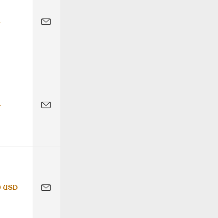
-
-
0 USD