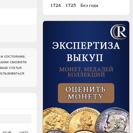
1724
1725
Без года
 и состояние,
 сами сможете
аша статья.
пользоваться