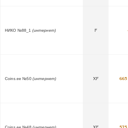
НИКО №88_1
(интернет)
F
Coins.ee №50
(интернет)
XF
665
Coins.ee №48
(интернет)
XF
575