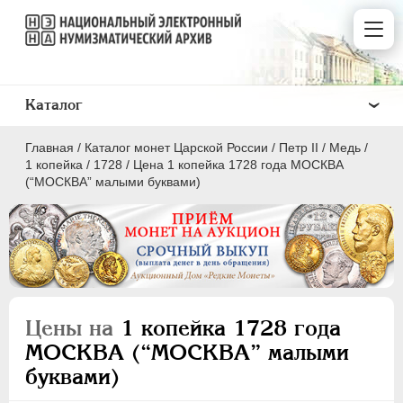
Каталог
Главная
/
Каталог монет Царской России
/
Петр II
/
Медь
/
1 копейка
/
1728
/
Цена 1 копейка 1728 года МОСКВА
(“МОСКВА” малыми буквами)
ПEТР I
1699 - 1725
ЕКАТЕРИНА I
1725-1727
ПЕТР II
1727-1729
Цены на
1 копейка 1728 года
Золото
МОСКВА (“МОСКВА” малыми
Серебро
буквами)
Медь