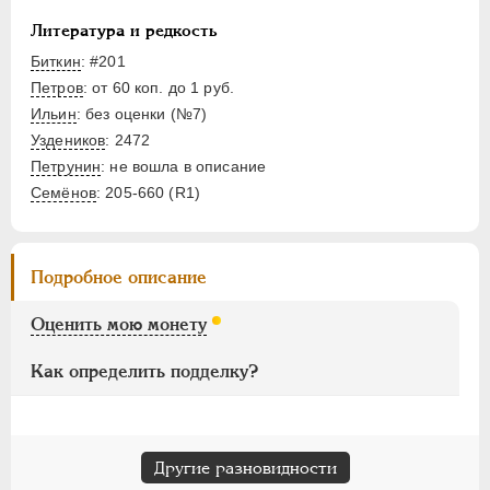
НИКОЛАЙ II
1894-1917
ВРЕМЕННОЕ ПРАВ.
1917-1918
Литература и редкость
ИНОСТРАННЫЕ
1768-1918
Биткин
: #201
Петров
: от 60 коп. до 1 руб.
Ильин
: без оценки (№7)
Уздеников
: 2472
Петрунин
: не вошла в описание
Семёнов
: 205-660 (R1)
Подробное описание
Оценить мою монету
Как определить подделку?
Другие разновидности