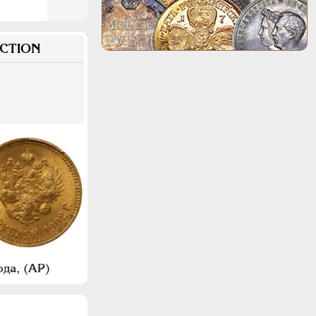
CTION
да, (АР)