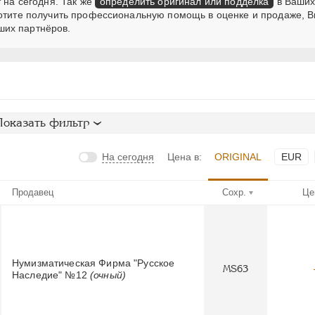
 на сегодня. Так же
определить оригинал или подделка
в Ваших
хотите получить профессиональную помощь в оценке и продаже, В
ших партнёров.
Показать фильтр
На сегодня
Цена в:
ORIGINAL
EUR
Продавец
Сохр.
Це
Нумизматическая Фирма "Русское
MS63
Наследие" №12
(очный)