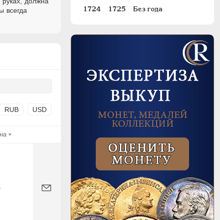
 руках, должна
1724
1725
Без года
ы всегда
RUB
USD
на
-