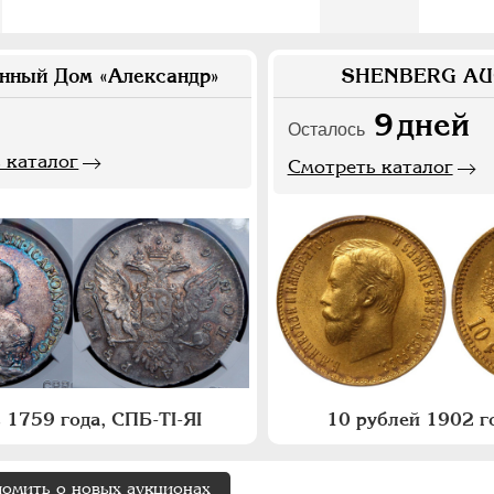
нный Дом «Александр»
SHENBERG AU
9
дней
Осталось
 каталог
Смотреть каталог
 1759 года, СПБ-ТI-ЯI
10 рублей 1902 го
домить о новых аукционах