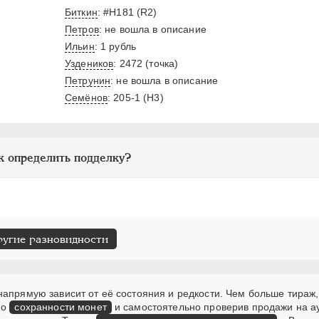
Биткин
: #H181 (R2)
Петров
: не вошла в описание
Ильин
: 1 рубль
Уздеников
: 2472 (точка)
Петрунин
: не вошла в описание
Семёнов
: 205-1 (H3)
к определить подделку?
ругие разновидности
апрямую зависит от её состояния и редкости. Чем больше тираж,
 о
сохранности монет
и самостоятельно проверив продажи на а