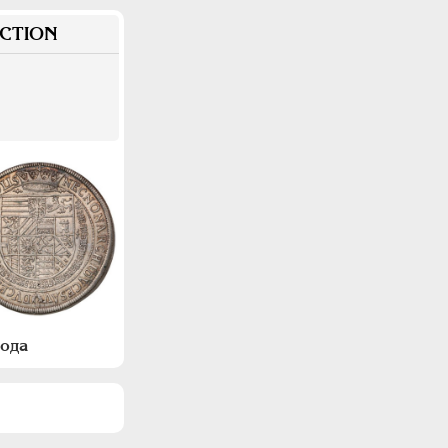
CTION
года