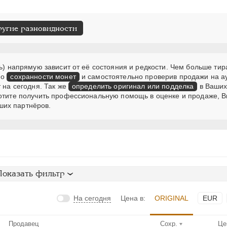
ругие разновидности
ь) напрямую зависит от её состояния и редкости. Чем больше тир
 о
сохранности монет
и самостоятельно проверив продажи на а
 на сегодня. Так же
определить оригинал или подделка
в Ваших
хотите получить профессиональную помощь в оценке и продаже, В
ших партнёров.
Показать фильтр
На сегодня
Цена в:
ORIGINAL
EUR
Продавец
Сохр.
Це