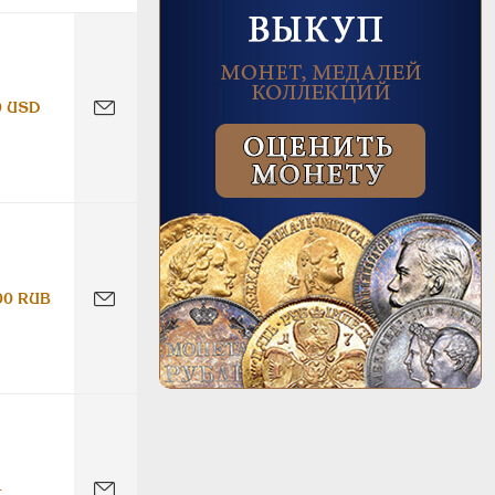
0 USD
00 RUB
-