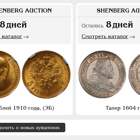
ENBERG AUCTION
SHENBERG AU
8
дней
8
дней
Осталось
 каталог
Смотреть каталог
блей 1910 года, (ЭБ)
Талер 1604 
домить о новых аукционах