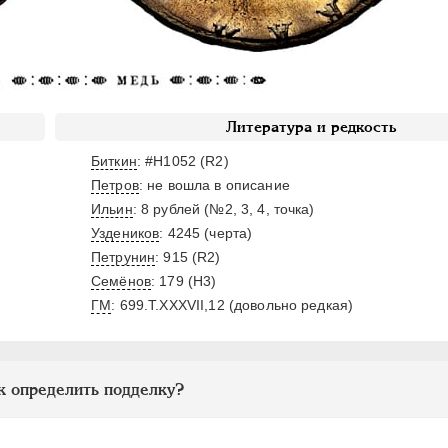
Литература и редкость
Биткин
: #H1052 (R2)
Петров
: не вошла в описание
Ильин
: 8 рублей (№2, 3, 4, точка)
Уздеников
: 4245 (черта)
Петрунин
: 915 (R2)
Семёнов
: 179 (H3)
ГМ
: 699.T.XXXVII,12 (довольно редкая)
к определить подделку?