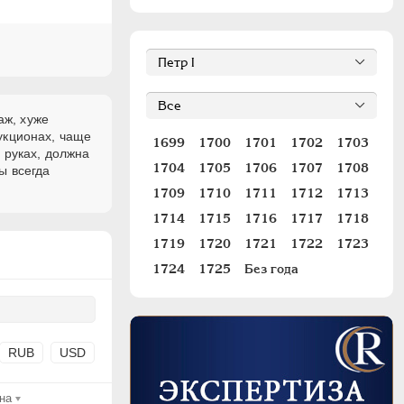
аж, хуже
укционах, чаще
1699
1700
1701
1702
1703
 руках, должна
1704
1705
1706
1707
1708
ы всегда
1709
1710
1711
1712
1713
1714
1715
1716
1717
1718
1719
1720
1721
1722
1723
1724
1725
Без года
RUB
USD
на