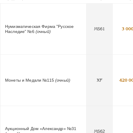
Нумизматическая Фирма "Русское
MS61
3 00
Наследие" №6
(очный)
Монеты и Медали №115
(очный)
XF
420 0
Аукционный Дом «Александр» №31
MS62