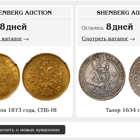
ENBERG AUCTION
SHENBERG AU
8
дней
8
дней
Осталось
 каталог
Смотреть каталог
бля 1873 года, СПБ-НI
Талер 1634 
домить о новых аукционах