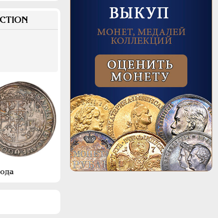
CTION
года