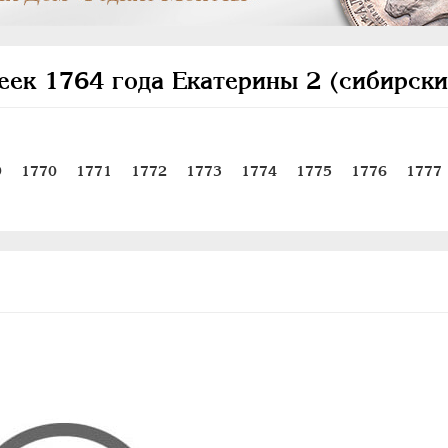
еек 1764 года Екатерины 2 (сибирски
9
1770
1771
1772
1773
1774
1775
1776
1777