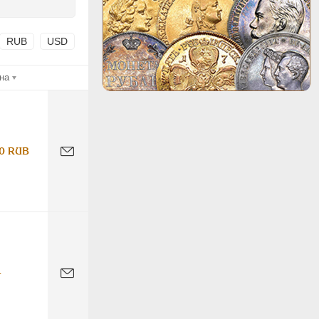
RUB
USD
на
0 RUB
-