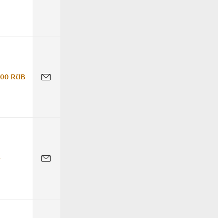
000 RUB
-