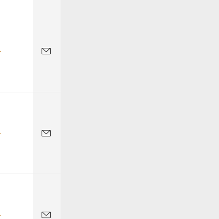
-
-
-