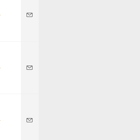
-
-
-