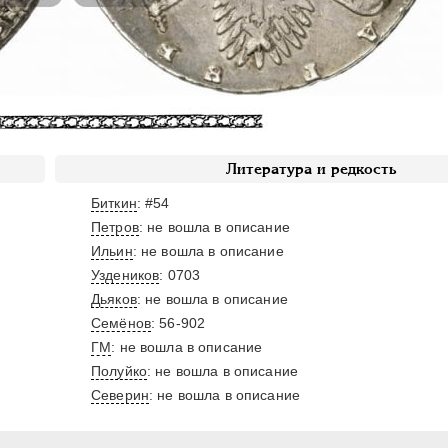
Литература и редкость
Биткин
: #54
Петров
: не вошла в описание
Ильин
: не вошла в описание
Уздеников
: 0703
Дьяков
: не вошла в описание
Семёнов
: 56-902
ГМ
: не вошла в описание
Полуйко
: не вошла в описание
Северин
: не вошла в описание