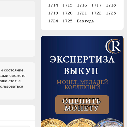
1714
1715
1716
1717
1718
1719
1720
1721
1722
1723
1724
1725
Без года
 и состояние,
 сами сможете
аша статья.
пользоваться