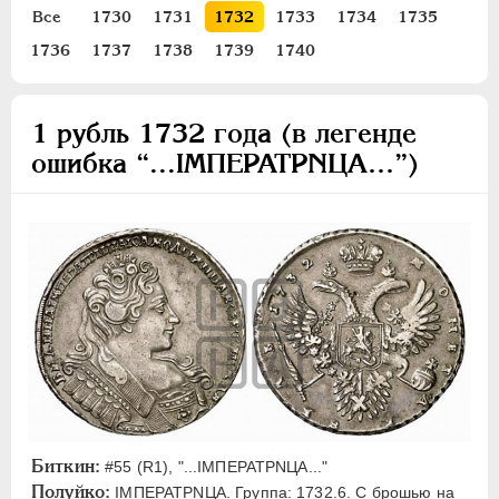
Все
1730
1731
1732
1733
1734
1735
1 рубль
1736
1737
1738
1739
1740
Полтина
Полуполтинник
1 рубль 1732 года (в легенде
Гривенник
ошибка “...IMПEPATPNЦА…”)
Медь
Пробные
Монетовидные жетоны
ИОАНН АНТОНОВИЧ
1740-1741
ЕЛИЗАВЕТА
1741-1762
ПЕТР III
1762-1762
ЕКАТЕРИНА II
1762-1796
ПАВЕЛ I
1796-1801
АЛЕКСАНДР I
1801-1825
Биткин:
НИКОЛАЙ I
1826-1855
#55 (R1), "...IМПЕРАТРNЦА..."
Полуйко:
IМПЕРАТРNЦА. Группа: 1732.6. С брошью на