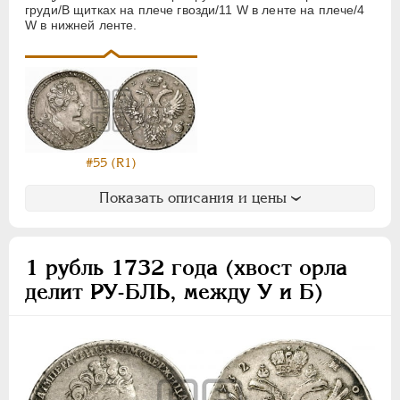
АЛЕКСАНДР II
1855-1881
груди/В щитках на плече гвозди/11 W в ленте на плече/4
АЛЕКСАНДР III
1881-1894
W в нижней ленте.
НИКОЛАЙ II
1894-1917
ВРЕМЕННОЕ ПРАВ.
1917-1918
ИНОСТРАННЫЕ
1768-1918
#55 (R1)
Показать описания и цены
1 рубль 1732 года (хвост орла
делит РУ-БЛЬ, между У и Б)