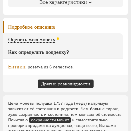
АЛЕКСАНДР III
1881-1894
Все характеристики
Петров
: без оценки
НИКОЛАЙ II
1894-1917
Ильин
: без оценки (№№1-3)
ВРЕМЕННОЕ ПРАВ.
1917-1918
Уздеников
: 2499
Дьяков
: 95-1
ИНОСТРАННЫЕ
1768-1918
Подробное описание
Семёнов
: 234-1400 (+)
ГМ
: 12.7
Оценить мою монету
Брекке
: 14 (15$)
Как определить подделку?
Биткин:
розетка из 6 лепестков.
Другие разновидности
Цена монеты полушка 1737 года (медь) напрямую
зависит от её состояния и редкости. Чем больше тираж,
хуже сохранность и состояние, тем меньше её стоимость.
Почитав о
сохранности монет
и самостоятельно
проверив продажи на аукционах, чаще всего, Вы сами