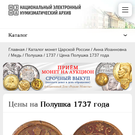
Каталог
Главная
/
Каталог монет Царской России
/
Анна Иоанновна
/
Медь
/
Полушка
/
1737
/
Цена Полушка 1737 года
ПEТР I
1699 - 1725
ЕКАТЕРИНА I
1725-1727
Цены на
Полушка 1737 года
ПЕТР II
1727-1729
АННА ИОАННОВНА
1730-1740
Золото
Серебро