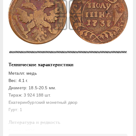
Медь
5 копеек
Денга
Полушка
Пробные
Монетовидные жетоны
Технические характеристики
ИОАНН АНТОНОВИЧ
1740-1741
Металл: медь
ЕЛИЗАВЕТА
1741-1762
Вес: 4.1 г.
ПЕТР III
1762-1762
Диаметр: 18.5-20.5 мм.
ЕКАТЕРИНА II
1762-1796
Тираж: 3 924 188 шт.
ПАВЕЛ I
1796-1801
Екатеринбургский монетный двор
Гурт: 1
АЛЕКСАНДР I
1801-1825
НИКОЛАЙ I
1826-1855
Литература и редкость
АЛЕКСАНДР II
1855-1881
Биткин
: #376