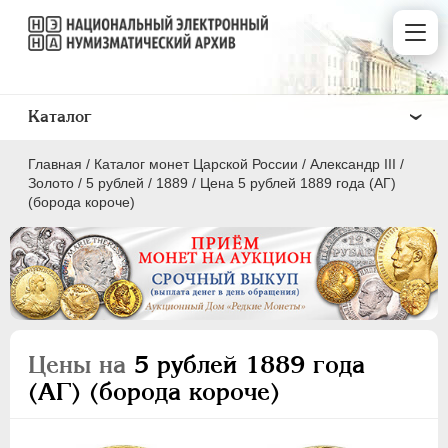
Каталог
Главная
/
Каталог монет Царской России
/
Александр III
/
Золото
/
5 рублей
/
1889
/
Цена 5 рублей 1889 года (АГ)
(борода короче)
ПEТР I
1699 - 1725
ЕКАТЕРИНА I
1725-1727
ПЕТР II
1727-1729
Цены на
5 рублей 1889 года
АННА ИОАННОВНА
1730-1740
(АГ) (борода короче)
ИОАНН АНТОНОВИЧ
1740-1741
ЕЛИЗАВЕТА
1741-1762