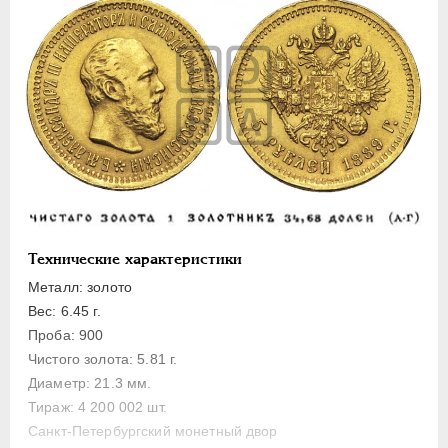
ПЕТР III
1762-1762
ЕКАТЕРИНА II
1762-1796
ПАВЕЛ I
1796-1801
АЛЕКСАНДР I
1801-1825
НИКОЛАЙ I
1826-1855
АЛЕКСАНДР II
1855-1881
АЛЕКСАНДР III
1881-1894
Золото
10 рублей
Технические характеристики
5 рублей
Металл: золото
Вес: 6.45 г.
3 рубля
Проба: 900
Серебро
Чистого золота: 5.81 г.
Медь
Диаметр: 21.3 мм.
Тираж: 4 200 002 шт.
Памятные и донативные
Санкт-Петербургский монетный двор
Пробные