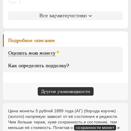
Гурт: 4
Для Финляндии
Аффинажные слитки
Литература и редкость
Все характеристики
Биткин
: #33
НИКОЛАЙ II
1894-1917
Петров
: без оценки
ВРЕМЕННОЕ ПРАВ.
1917-1918
Ильин
: без оценки
Подробное описание
ИНОСТРАННЫЕ
1768-1918
Уздеников
: 0301 (точка)
Семёнов
: 19-1400
Оценить мою монету
Казаков
: 703 (PR-R1)
Рейтинг по Казакову
: 24
Как определить подделку?
Другие разновидности
Цена монеты 5 рублей 1889 года (АГ) (борода короче)
(золото) напрямую зависит от её состояния и редкости.
Чем больше тираж, хуже сохранность и состояние, тем
меньше её стоимость. Почитав о
сохранности монет
и