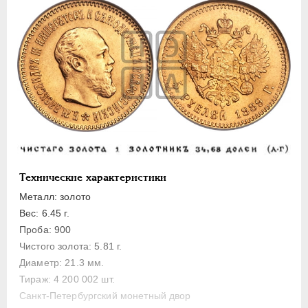
ПЕТР III
1762-1762
ЕКАТЕРИНА II
1762-1796
ПАВЕЛ I
1796-1801
АЛЕКСАНДР I
1801-1825
НИКОЛАЙ I
1826-1855
АЛЕКСАНДР II
1855-1881
АЛЕКСАНДР III
1881-1894
Золото
10 рублей
Технические характеристики
5 рублей
Металл: золото
Вес: 6.45 г.
3 рубля
Проба: 900
Серебро
Чистого золота: 5.81 г.
Медь
Диаметр: 21.3 мм.
Тираж: 4 200 002 шт.
Памятные и донативные
Санкт-Петербургский монетный двор
Пробные