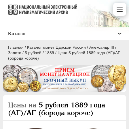
Каталог
Главная
/
Каталог монет Царской России
/
Александр III
/
Золото
/
5 рублей
/
1889
/
Цена 5 рублей 1889 года (АГ)/АГ
(борода короче)
ПEТР I
1699 - 1725
ЕКАТЕРИНА I
1725-1727
ПЕТР II
1727-1729
Цены на
5 рублей 1889 года
АННА ИОАННОВНА
1730-1740
(АГ)/АГ (борода короче)
ИОАНН АНТОНОВИЧ
1740-1741
ЕЛИЗАВЕТА
1741-1762