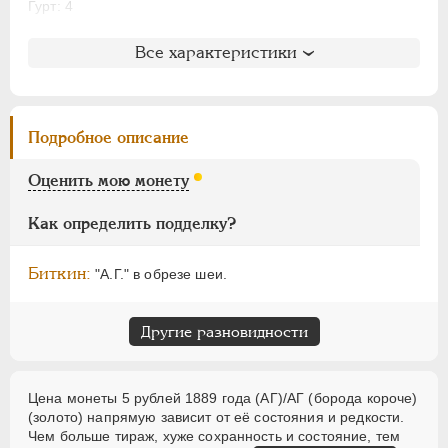
Гурт: 4
Для Финляндии
Аффинажные слитки
Литература и редкость
Все характеристики
Биткин
: #34
НИКОЛАЙ II
1894-1917
Петров
: без оценки
ВРЕМЕННОЕ ПРАВ.
1917-1918
Ильин
: без оценки
Подробное описание
ИНОСТРАННЫЕ
1768-1918
Уздеников
: 0300 (черта)
Семёнов
: 19-1500 (R1)
Оценить мою монету
Казаков
: 702 (PR-R1)
Рейтинг по Казакову
: 21
Как определить подделку?
Биткин:
"А.Г." в обрезе шеи.
Другие разновидности
Цена монеты 5 рублей 1889 года (АГ)/АГ (борода короче)
(золото) напрямую зависит от её состояния и редкости.
Чем больше тираж, хуже сохранность и состояние, тем