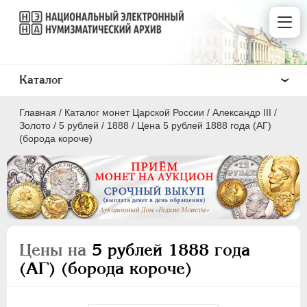
Каталог
Главная
/
Каталог монет Царской России
/
Александр III
/
Золото
/
5 рублей
/
1888
/
Цена 5 рублей 1888 года (АГ)
(борода короче)
ПEТР I
1699 - 1725
ЕКАТЕРИНА I
1725-1727
ПЕТР II
1727-1729
Цены на
5 рублей 1888 года
АННА ИОАННОВНА
1730-1740
(АГ) (борода короче)
ИОАНН АНТОНОВИЧ
1740-1741
ЕЛИЗАВЕТА
1741-1762