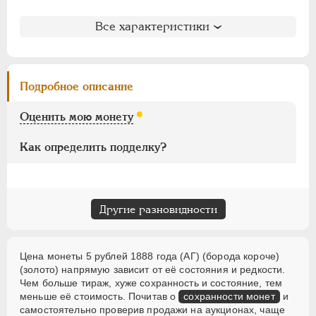
Для Финляндии
Литература и редкость
Все характеристики
Аффинажные слитки
Биткин
: #31 (R3)
НИКОЛАЙ II
1894-1917
Петров
: не вошла в описание
Ильин
: не вошла в описание
ВРЕМЕННОЕ ПРАВ.
1917-1918
Подробное описание
Уздеников
: 0298 (точка)
ИНОСТРАННЫЕ
1768-1918
Семёнов
: 19-1200 (?)
Оценить мою монету
Казаков
: 685 (VF-R2, XF-R3, UNC-R4, PR-R4)
Рейтинг по Казакову
: 5
Как определить подделку?
Другие разновидности
Цена монеты 5 рублей 1888 года (АГ) (борода короче)
(золото) напрямую зависит от её состояния и редкости.
Чем больше тираж, хуже сохранность и состояние, тем
меньше её стоимость. Почитав о
сохранности монет
и
самостоятельно проверив продажи на аукционах, чаще