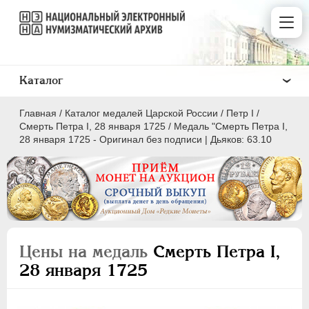
Каталог
Главная
/
Каталог медалей Царской России
/
Пeтр I
/
Смерть Петра I, 28 января 1725
/
Медаль "Смерть Петра I,
28 января 1725 - Оригинал без подписи | Дьяков: 63.10
ВСЕ
ПEТР I
1699-1725
Латинская надпись
Цены на медаль
Смерть Петра I,
28 января 1725
A
C
D
E
F
G
H
I
L
M
N
O
P
Q
R
S
T
V