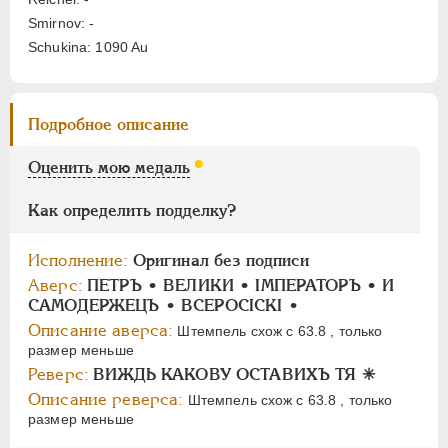
АЛЕКСАНДР II
1855-1881
Smirnov: -
АЛЕКСАНДР III
1881-1894
Schukina: 1090 Au
НИКОЛАЙ II
1894-1917
СЕРИИ МЕДАЛЕЙ
1600-1881
Подробное описание
Оценить мою медаль
Как определить подделку?
Исполнение:
Оригинал без подписи
Аверс:
ПЕТРЪ • ВЕЛИКИ • IМПЕРАТОРЪ • И
САМОДЕРЖЕЦЪ • ВСЕРОСIСКI •
Описание аверса:
Штемпель схож с 63.8 , только
размер меньше
Реверс:
ВИЖДЬ КАКОВУ ОСТАВИХЪ ТЯ ✳
Описание реверса:
Штемпель схож с 63.8 , только
размер меньше