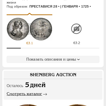
жизни
АЛЕКСАНДР II
1855-1881
Под обрезом:
ПРЕСТАВИСЯ 28 • | ГЕНВАРЯ • 1725 •
АЛЕКСАНДР III
1881-1894
НИКОЛАЙ II
1894-1917
СЕРИИ МЕДАЛЕЙ
1600-1881
63.2
63.1
Показать описания и цены
SHENBERG AUCTION
5
дней
Осталось
Смотреть каталог