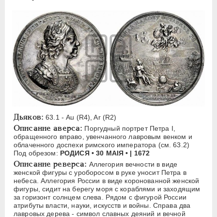
W
Русская надпись
А
Б
В
Д
Е
З
К
М
Н
П
С
Х
Ц
Я
ЕКАТЕРИНА I
1725-1727
ПЕТР II
1727-1729
АННА ИОАННОВНА
1730-1740
Дьяков:
63.1 - Au (R4), Ar (R2)
ИОАНН АНТОНОВИЧ
1740-1741
Описание аверса:
Поргудный портрет Петра I,
обращенного вправо, увенчанного лавровым венком и
ЕЛИЗАВЕТА
1741-1762
облаченного доспехи римского императора (см. 63.2)
Под обрезом:
РОДИСЯ • 30 МАIЯ • | 1672
ПЕТР III
1762-1762
Описание реверса:
Аллегория вечности в виде
ЕКАТЕРИНА II
1762-1796
женской фигуры с уроборосом в руке уносит Петра в
небеса. Аллегория России в виде коронованной женской
ПАВЕЛ I
1796-1801
фигуры, сидит на берегу моря с кораблями и заходящим
АЛЕКСАНДР I
1801-1825
за горизонт солнцем слева. Рядом с фигурой России
атрибуты власти, науки, искусств и войны. Справа два
НИКОЛАЙ I
1826-1855
лавровых дерева - символ славных деяний и вечной