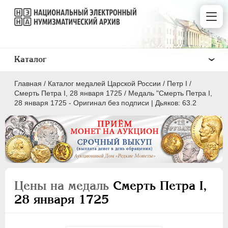
Каталог
Главная
/
Каталог медалей Царской России
/
Пeтр I
/
Смерть Петра I, 28 января 1725
/
Медаль "Смерть Петра I,
28 января 1725 - Оригинал без подписи | Дьяков: 63.2
ВСЕ
ПEТР I
1699-1725
Латинская надпись
Цены на медаль
Смерть Петра I,
28 января 1725
A
C
D
E
F
G
H
I
L
M
N
O
P
Q
R
S
T
V