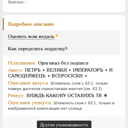
Smirnov: -
АЛЕКСАНДР II
1855-1881
АЛЕКСАНДР III
1881-1894
НИКОЛАЙ II
1894-1917
Подробное описание
СЕРИИ МЕДАЛЕЙ
1600-1881
Оценить мою медаль
Как определить подделку?
Исполнение:
Оригинал без подписи
Аверс:
ПЕТРЪ • ВЕЛИКИ • IМПЕРАТОРЪ • И
САМОДЕРЖЕЦЪ • ВСЕРОСIСКИ •
Описание аверса:
Штемпель схож с 63.1, только
поверх доспехов горностаевая мантия (см. 63.1)
Реверс:
ВИЖДЬ КАКОВУ ОСТАВИХЪ ТЯ ✳
Описание реверса:
Штемпель схож с 63.1, только в
изображенной композиции нет солнца
Другие разновидности