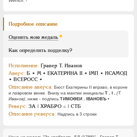
Werlich: -
ПАВЕЛ I
1796-1801
АЛЕКСАНДР I
1801-1825
Подробное описание
НИКОЛАЙ I
1826-1855
Оценить мою медаль
АЛЕКСАНДР II
1855-1881
АЛЕКСАНДР III
1881-1894
Как определить подделку?
НИКОЛАЙ II
1894-1917
Исполнение:
Гравер Т. Иванов
СЕРИИ МЕДАЛЕЙ
1600-1881
Аверс:
Б • M • ЕКАТЕРИНА II • IМП • ИСАМОД
• BCEPOCC •
Описание аверса:
Бюст Екатерины II вправо, в короне
и лавровом венке. Внизу на мантии инициалы
Т . I .
(Т.
Иванов)
, ниже - подпись
ТИМОѲЕИ . IВАНОВЪ •
Реверс:
ЗА | ХРАБРО = | СТБ
Описание реверса:
Надпись в 3 строки