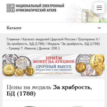
Каталог
Главная
/
Каталог медалей Царской России
/
Екатерина II
/
За храбрость, БД (1788)
/
Медаль "За храбрость, БД (1788)
- Гравер Т. Иванов | Дьяков: 208.1
ВСЕ
ПEТР I
1699-1725
ЕКАТЕРИНА I
1725-1727
Цены на медаль
За храбрость,
ПЕТР II
1727-1729
БД (1788)
АННА ИОАННОВНА
1730-1740
ИОАНН АНТОНОВИЧ
1740-1741