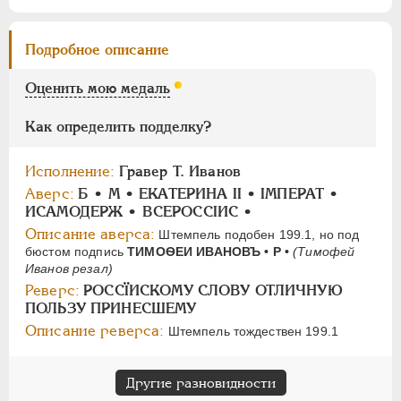
ПАВЕЛ I
1796-1801
Подробное описание
АЛЕКСАНДР I
1801-1825
Оценить мою медаль
НИКОЛАЙ I
1826-1855
АЛЕКСАНДР II
1855-1881
Как определить подделку?
АЛЕКСАНДР III
1881-1894
НИКОЛАЙ II
1894-1917
Исполнение:
Гравер T. Иванов
СЕРИИ МЕДАЛЕЙ
1600-1881
Аверс:
Б • M • ЕКАТЕРИНА II • IМПЕРАТ •
ИСАМОДЕРЖ • ВСЕРОССIИС •
Описание аверса:
Штемпель подобен 199.1, но под
бюстом подпись
ТИМОѲЕИ ИВАНОВЪ • Р •
(Тимофей
Иванов резал)
Реверс:
РОССÏИСКОМУ СЛОВУ ОТЛИЧНУЮ
ПОЛЬЗУ ПРИНЕСШЕМУ
Описание реверса:
Штемпель тождествен 199.1
Другие разновидности