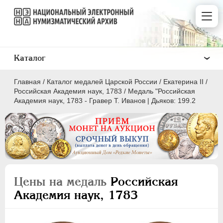
Каталог
Главная
/
Каталог медалей Царской России
/
Екатерина II
/
Российская Академия наук, 1783
/
Медаль "Российская
Академия наук, 1783 - Гравер T. Иванов | Дьяков: 199.2
ВСЕ
ПEТР I
1699-1725
ЕКАТЕРИНА I
1725-1727
Цены на медаль
Российская
ПЕТР II
1727-1729
Академия наук, 1783
АННА ИОАННОВНА
1730-1740
ИОАНН АНТОНОВИЧ
1740-1741