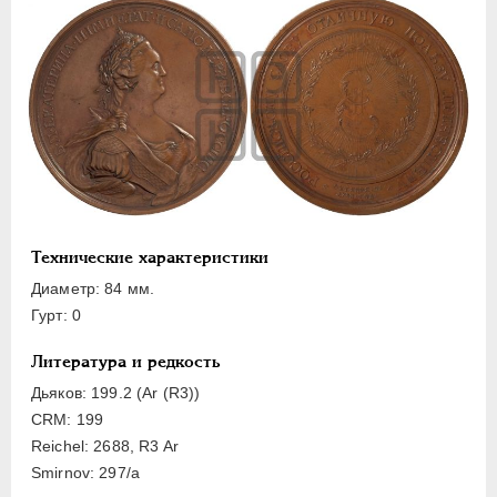
ЕЛИЗАВЕТА
1741-1762
ПЕТР III
1762-1762
ЕКАТЕРИНА II
1762-1796
Латинская надпись
A
B
C
D
E
F
G
H
I
J
L
M
N
O
P
R
S
T
V
Технические характеристики
Русская надпись
Диаметр: 84 мм.
Гурт: 0
А
Б
В
Г
Д
Е
З
И
К
Л
М
Н
О
П
Р
С
Т
У
Литература и редкость
Х
Я
Дьяков: 199.2 (Ar (R3))
CRM: 199
Цифры
Reichel: 2688, R3 Ar
Smirnov: 297/a
1