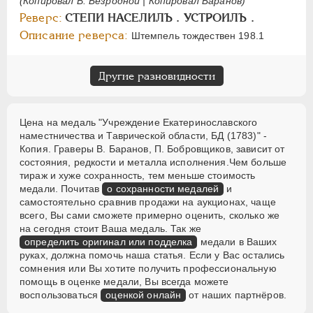
(Копировал В. Безродной | Копировал Баранов)
Реверс:
СТЕПИ НАСЕЛИЛЪ . УСТРОИЛЪ .
Описание реверса:
Штемпель тождествен 198.1
Другие разновидности
Цена на медаль "Учреждение Екатеринославского
наместничества и Таврической области, БД (1783)" -
Копия. Граверы В. Баранов, П. Бобровщиков, зависит от
состояния, редкости и металла исполнения.Чем больше
тираж и хуже сохранность, тем меньше стоимость
медали. Почитав
о сохранности медалей
и
самостоятельно сравнив продажи на аукционах, чаще
всего, Вы сами сможете примерно оценить, сколько же
на сегодня стоит Ваша медаль. Так же
определить оригинал или подделка
медали в Ваших
руках, должна помочь наша статья. Если у Вас остались
сомнения или Вы хотите получить профессиональную
помощь в оценке медали, Вы всегда можете
воспользоваться
оценкой онлайн
от наших партнёров.