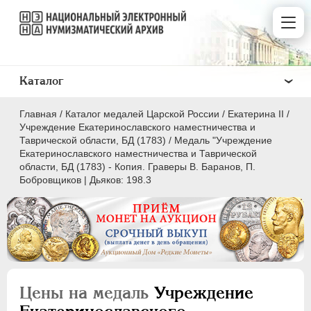
Каталог
Главная
/
Каталог медалей Царской России
/
Екатерина II
/
Учреждение Екатеринославского наместничества и
Таврической области, БД (1783)
/
Медаль "Учреждение
Екатеринославского наместничества и Таврической
области, БД (1783) - Копия. Граверы В. Баранов, П.
Бобровщиков | Дьяков: 198.3
ВСЕ
ПEТР I
1699-1725
ЕКАТЕРИНА I
1725-1727
ПЕТР II
1727-1729
АННА ИОАННОВНА
1730-1740
Цены на медаль
Учреждение
ИОАНН АНТОНОВИЧ
1740-1741