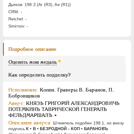
Дьяков: 198.3 (Ar (R3), Aе (R1))
CRM: -
ПАВЕЛ I
1796-1801
Reichel: -
АЛЕКСАНДР I
1801-1825
Smirnov: -
НИКОЛАЙ I
1826-1855
АЛЕКСАНДР II
1855-1881
АЛЕКСАНДР III
1881-1894
Подробное описание
НИКОЛАЙ II
1894-1917
Оценить мою медаль
СЕРИИ МЕДАЛЕЙ
1600-1881
Как определить подделку?
Исполнение:
Копия. Граверы В. Баранов, П.
Бобровщиков
Аверс:
КНЯЗЬ ГРИГОРIЙ АЛЕКСАНДРОВИЧЬ
ПОТЕМКИНЪ ТАВРИЧЕСКОЙ ГЕНЕРАЛЪ
ФЕЛЬДМАРШАЛЪ •
Описание аверса:
Штемпель подобен 198.1, но внизу
подпись
К • В • БЕЗРОДНОЙ - КОП • БАРАНОВЪ