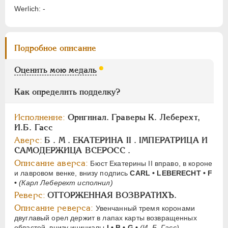
Werlich: -
ПАВЕЛ I
1796-1801
АЛЕКСАНДР I
1801-1825
Подробное описание
НИКОЛАЙ I
1826-1855
АЛЕКСАНДР II
1855-1881
Оценить мою медаль
АЛЕКСАНДР III
1881-1894
Как определить подделку?
НИКОЛАЙ II
1894-1917
СЕРИИ МЕДАЛЕЙ
1600-1881
Исполнение:
Оригинал. Граверы К. Леберехт,
И.Б. Гасс
Аверс:
Б . М . ЕКАТЕРИНА II . IМПЕРАТРИЦА И
САМОДЕРЖИЦА ВСЕРОСС .
Описание аверса:
Бюст Екатерины II вправо, в короне
и лавровом венке, внизу подпись
CARL • LEBERECHT • F
•
(Карл Леберехт исполнил)
Реверс:
ОТТОРЖЕННАЯ ВОЗВРАТИХЪ.
Описание реверса:
Увенчанный тремя коронами
двуглавый орел держит в лапах карты возвращенных
областей, внизу инициалы
I • В • G •
(И. Б. Гасс)