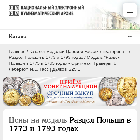
Каталог
Главная
/
Каталог медалей Царской России
/
Екатерина II
/
Раздел Польши в 1773 и 1793 годах
/
Медаль "Раздел
Польши в 1773 и 1793 годах - Оригинал. Граверы К.
Леберехт, И.Б. Гасс | Дьяков: 229.1
ВСЕ
ПEТР I
1699-1725
ЕКАТЕРИНА I
1725-1727
ПЕТР II
1727-1729
Цены на медаль
Раздел Польши в
АННА ИОАННОВНА
1730-1740
1773 и 1793 годах
ИОАНН АНТОНОВИЧ
1740-1741