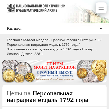
Каталог
Главная
/
Каталог медалей Царской России
/
Екатерина II
/
Персональная наградная медаль 1792 года
/
"Персональная наградная медаль 1792 года - Гравер Т.
Иванов | Дьяков: 228.1
ВСЕ
ПEТР I
1699-1725
ЕКАТЕРИНА I
1725-1727
ПЕТР II
1727-1729
Цены на
Персональная
АННА ИОАННОВНА
1730-1740
наградная медаль 1792 года
ИОАНН АНТОНОВИЧ
1740-1741