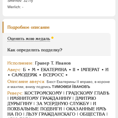
Smirnov: 327/у
Werlich: -
ПАВЕЛ I
1796-1801
АЛЕКСАНДР I
1801-1825
Подробное описание
НИКОЛАЙ I
1826-1855
АЛЕКСАНДР II
1855-1881
Оценить мою медаль
АЛЕКСАНДР III
1881-1894
НИКОЛАЙ II
1894-1917
Как определить подделку?
СЕРИИ МЕДАЛЕЙ
1600-1881
Исполнение:
Гравер Т. Иванов
Аверс:
Б • M • ЕКАТЕРИНА • II • IМПЕРАТ • И
• САМОДЕРЖ • ВСЕРОСС •
Описание аверса:
Бюст Екатерины II вправо, в короне
и мантии, внизу подпись
ТИМОѲЕИ ÏBAHOBЪ
Реверс:
КОСТРОМСКОМУ | ГРАДСКОМУ ГЛАВѢ
| ИМЯНИТОМУ ГРАЖДАНИНУ | ДМИТРIЮ
ДУРЫГИНУ | ЗА УСЕРДНУЮ СЛУЖБУ | И
ПОХВАЛЬНЫЕ ПОДВИГИ | ОКАЗАННЫЕ ИМЪ
НА ПО | ЛЬЗУ ГРАЖДАНСКАГО | ОБЩЕСТВА |