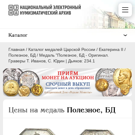
Каталог
Главная
/
Каталог медалей Царской России
/
Екатерина II
/
Полезное, БД
/
Медаль "Полезное, БД - Оригинал.
Граверы Т. Иванов, С. Юдин | Дьяков: 234.1
ВСЕ
ПEТР I
1699-1725
ЕКАТЕРИНА I
1725-1727
Цены на медаль
Полезное, БД
ПЕТР II
1727-1729
АННА ИОАННОВНА
1730-1740
ИОАНН АНТОНОВИЧ
1740-1741