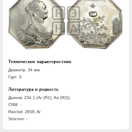
ЕЛИЗАВЕТА
1741-1762
ПЕТР III
1762-1762
ЕКАТЕРИНА II
1762-1796
Латинская надпись
A
B
C
D
E
F
G
H
I
J
L
M
N
O
P
R
S
T
V
Технические характеристики
Диаметр: 34 мм.
Русская надпись
Гурт: 0
А
Б
В
Г
Д
Е
З
И
К
Литература и редкость
Л
М
Н
О
П
Р
С
Т
У
Дьяков: 234.1 (Ar (R1), Aе (R2))
Х
Я
CRM: -
Reichel: 2858, Ar
Цифры
Smirnov: -
1