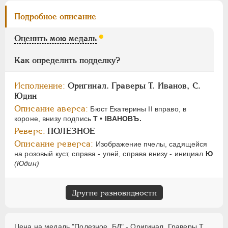
Подробное описание
ПАВЕЛ I
1796-1801
Оценить мою медаль
АЛЕКСАНДР I
1801-1825
НИКОЛАЙ I
1826-1855
Как определить подделку?
АЛЕКСАНДР II
1855-1881
АЛЕКСАНДР III
1881-1894
Исполнение:
Оригинал. Граверы Т. Иванов, С.
НИКОЛАЙ II
Юдин
1894-1917
Описание аверса:
Бюст Екатерины II вправо, в
СЕРИИ МЕДАЛЕЙ
1600-1881
короне, внизу подпись
Т • IBAHOBЪ.
Реверс:
ПОЛЕЗНОЕ
Описание реверса:
Изображение пчелы, садящейся
на розовый куст, справа - улей, справа внизу - инициал
Ю
(Юдин)
Другие разновидности
Цена на медаль "Полезное, БД" - Оригинал. Граверы Т.