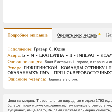
Подробное описание
Оценить мою медаль
Ка
Исполнение:
Гравер С. Юдин
Аверс:
Б • M • ЕКАТЕРИНА • II • IМПЕРАТ • ИС
Описание аверса:
Бюст Екатерины II вправо, в короне и 
Реверс:
ГИЖИГИНСКОЙ | КОМАНДЫ СОТНИКУ | ПО
ОКАЗАННЫХЪ ИМЪ = ПРИ | СѢВЕРОВОСТОЧНЫХЪ |
Описание реверса:
Надпись в 9 строк
Цена на медаль "Персональные наградные медали 1793 года"
больше тираж и хуже сохранность, тем меньше стоимость ме
аукционах, чаще всего, Вы сами сможете примерно оценить, 