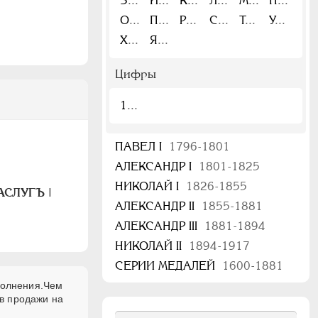
З
И
К
Л
М
Н
О
П
Р
С
Т
У
Х
Я
Цифры
1
ПАВЕЛ I
1796-1801
АЛЕКСАНДР I
1801-1825
НИКОЛАЙ I
1826-1855
АСЛУГЪ |
АЛЕКСАНДР II
1855-1881
АЛЕКСАНДР III
1881-1894
НИКОЛАЙ II
1894-1917
СЕРИИ МЕДАЛЕЙ
1600-1881
сполнения.Чем
в продажи на