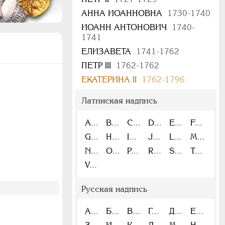
АННА ИОАННОВНА
1730-1740
ИОАНН АНТОНОВИЧ
1740-
1741
ЕЛИЗАВЕТА
1741-1762
ПЕТР III
1762-1762
ЕКАТЕРИНА II
1762-1796
Латинская надпись
A
B
C
D
E
F
G
H
I
J
L
M
N
O
P
R
S
T
V
Русская надпись
А
Б
В
Г
Д
Е