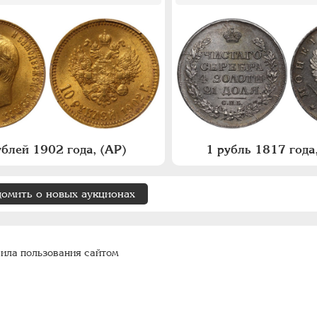
ублей 1902 года, (АР)
1 рубль 1817 год
домить о новых аукционах
ила пользования сайтом