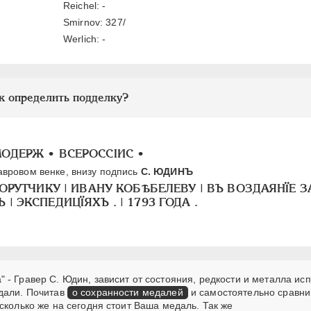
Reichel: -
Smirnov: 327/
Werlich: -
к определить подделку?
АМОДЕРЖ • ВСЕРОССIИС •
лавровом венке, внизу подпись
С. ЮДИНЪ
РУТЧИКУ | ИВАНУ КОБѢБЕЛЕВУ | ВЪ ВОЗДАЯНÏЕ З
 ЭКСПЕДИЦÏЯХЪ . | 1793 ГОДА .
 - Гравер С. Юдин, зависит от состояния, редкости и металла и
дали. Почитав
о сохранности медалей
и самостоятельно сравни
сколько же на сегодня стоит Ваша медаль. Так же