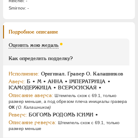
Reichel: -
НИКОЛАЙ II
1894-1917
Smirnov: -
СЕРИИ МЕДАЛЕЙ
1600-1881
Подробное описание
Оценить мою медаль
Как определить подделку?
Исполнение:
Оригинал. Гравер О. Калашников
Аверс:
Б • М • АННА • IМПЕРАТРИЦА •
IСАМОДЕРЖИЦА • ВСЕРОСИСКАЯ •
Описание аверса:
Штемпель схож с 69.1, только
размер меньше, а под обрезом плеча инициалы гравера
ОК
(О. Калашников)
Реверс:
БОГОМЪ РОДОМЪ IСИМИ •
Описание реверса:
Штемпель схож с 69.1, только
размер меньше