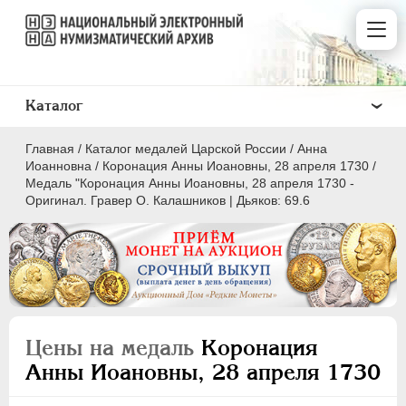
Каталог
Главная
/
Каталог медалей Царской России
/
Анна
Иоанновна
/
Коронация Анны Иоановны, 28 апреля 1730
/
Медаль "Коронация Анны Иоановны, 28 апреля 1730 -
Оригинал. Гравер О. Калашников | Дьяков: 69.6
ВСЕ
ПEТР I
1699-1725
ЕКАТЕРИНА I
1725-1727
ПЕТР II
1727-1729
Цены на медаль
Коронация
АННА ИОАННОВНА
1730-1740
Анны Иоановны, 28 апреля 1730
Латинская надпись