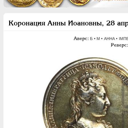
Коронация Анны Иоановны, 28 ап
Аверс:
Б • М • АННА • I
Реверс