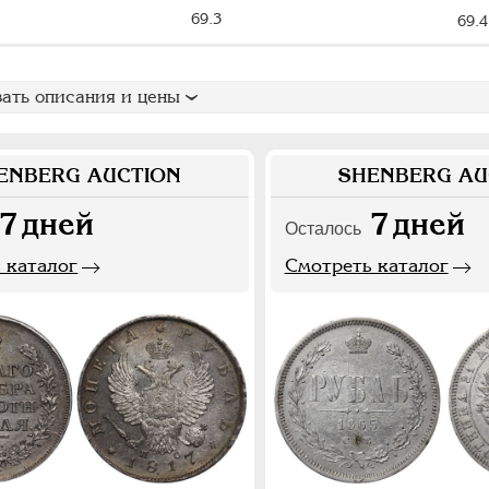
69.3
69.4
ать описания и цены
ENBERG AUCTION
SHENBERG AU
7
дней
7
дней
Осталось
 каталог
Смотреть каталог