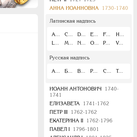
АННА ИОАННОВНА
1730-1740
Латинская надпись
A
C
D
E
F
H
L
M
N
O
P
V
Русская надпись
А
Б
В
Р
С
Т
ИОАНН АНТОНОВИЧ
1740-
1741
ЕЛИЗАВЕТА
1741-1762
ПЕТР III
1762-1762
ЕКАТЕРИНА II
1762-1796
ПАВЕЛ I
1796-1801