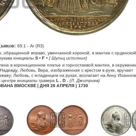
ьяков:
69.1 - Ar (R3)
, обращенной вправо, увенчанной короной, в мантии с орденско
 рукава инициалы
S • F •
( Шульц исполнил)
ена в коронационном платье и горностаевой мантии, в окружени
Надежду, Любовь. Вера, изображенная с крестом в руке, вручает
жаву; Любовь, с младенцем на руках, возлагает на Анну Иоаннов
в центре инициалы гравера
L . D .
(Л. Дмитриев)
ВАНА ВМОСКВЕ | ДНЯ 28 АПРЕЛЯ | 1730