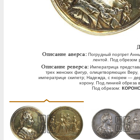
Д
Описание аверса:
Погрудный портрет Анны
лентой. Под обрезом
Описание реверса:
Императрица представл
трех женских фигур, олицетворяющих Веру, 
императрице скипетр; Надежда, с якорем — дер
корону. Под линией обреза 
Под обрезом:
КОРОНО