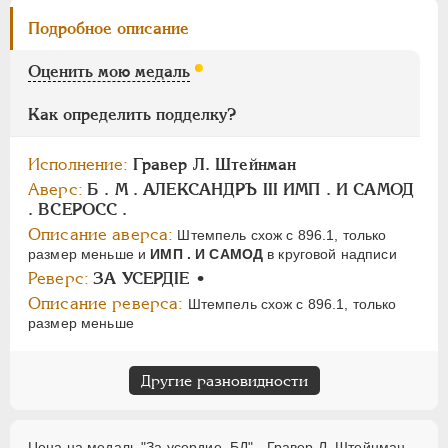
Ф
Х
Э
Подробное описание
Цифры
Оценить мою медаль
1
2
7
Как определить подделку?
НИКОЛАЙ II
1894-1917
Исполнение:
Гравер Л. Штейнман
СЕРИИ МЕДАЛЕЙ
1600-1881
Аверс:
Б . М . АЛЕКСАНДРЪ III ИМП . И САМОД
. ВСЕРОСС .
Описание аверса:
Штемпель схож с 896.1, только
размер меньше и
ИМП . И САМОД
в круговой надписи
Реверс:
ЗА УСЕРДIЕ •
Описание реверса:
Штемпель схож с 896.1, только
размер меньше
Другие разновидности
Цена на медаль "За усердие. БД" - Гравер Л. Штейнман,