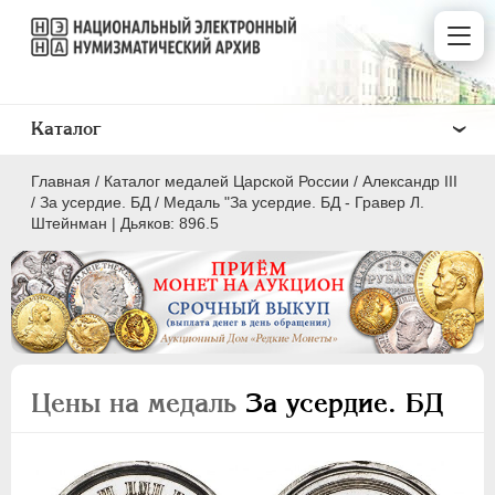
Каталог
Главная
/
Каталог медалей Царской России
/
Александр III
/
За усердие. БД
/
Медаль "За усердие. БД - Гравер Л.
Штейнман | Дьяков: 896.5
ВСЕ
ПEТР I
1699-1725
ЕКАТЕРИНА I
1725-1727
Цены на медаль
За усердие. БД
ПЕТР II
1727-1729
АННА ИОАННОВНА
1730-1740
ИОАНН АНТОНОВИЧ
1740-1741