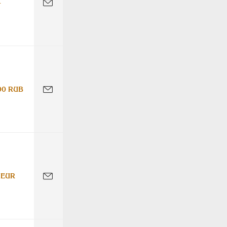
-
00 RUB
 EUR