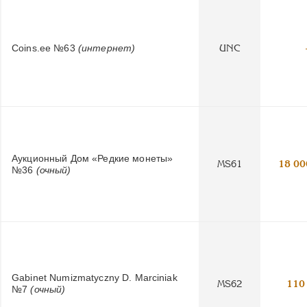
Coins.ee №63
(интернет)
UNC
Аукционный Дом «Редкие монеты»
MS61
18 00
№36
(очный)
Gabinet Numizmatyczny D. Marciniak
MS62
110
№7
(очный)