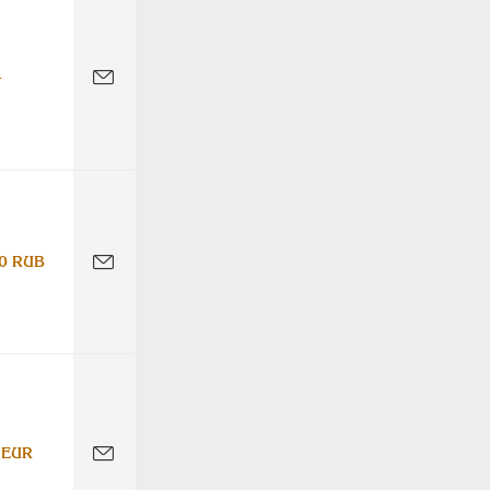
-
0 RUB
 EUR