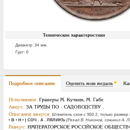
Технические характеристики
Диаметр: 34 мм.
Гурт: 0
Подробное описание
Оценить мою медаль
Ка
Исполнение:
Граверы M. Кучкин, М. Габе
Аверс:
ЗА ТРУДЫ ПО - САДОВОДСТВУ .
Описание аверса:
Штемпель схож с 950.2, только размер
• В • Н • | СОЧ . А . ЛЯЛИНЪ
(Резал В. Никонов, сочинил А. Л
Реверс:
ИМПЕРАТОРСКОЕ РОССIЙСКОЕ ОБЩЕСТ