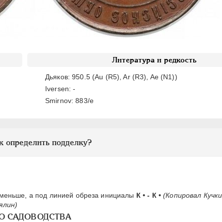
Литература и редкость
Дьяков: 950.5 (Au (R5), Ar (R3), Ae (N1))
Iversen: -
Smirnov: 883/e
к определить подделку?
 меньше, а под линией обреза инициалы
К • - К •
(Копировал Кучки
ялин)
ВО САДОВОДСТВА