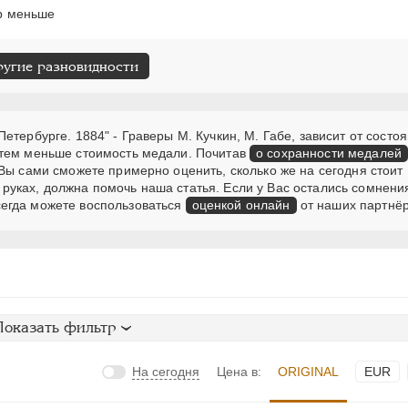
ер меньше
ругие разновидности
тербурге. 1884" - Граверы M. Кучкин, М. Габе, зависит от состоя
 тем меньше стоимость медали. Почитав
о сохранности медалей
Вы сами сможете примерно оценить, сколько же на сегодня стоит
руках, должна помочь наша статья. Если у Вас остались сомнени
егда можете воспользоваться
оценкой онлайн
от наших партнёр
Показать фильтр
На сегодня
Цена в:
ORIGINAL
EUR