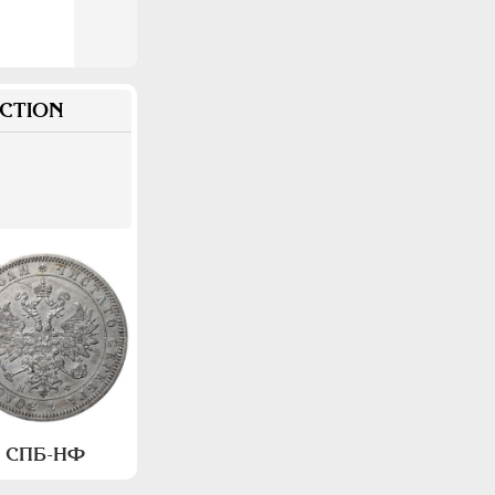
CTION
а, СПБ-НФ