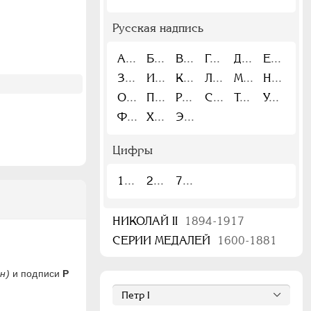
Русская надпись
А
Б
В
Г
Д
Е
З
И
К
Л
М
Н
О
П
Р
С
Т
У
Ф
Х
Э
Цифры
1
2
7
НИКОЛАЙ II
1894-1917
СЕРИИ МЕДАЛЕЙ
1600-1881
н)
и подписи
Р