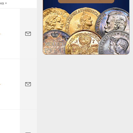
на
-
-