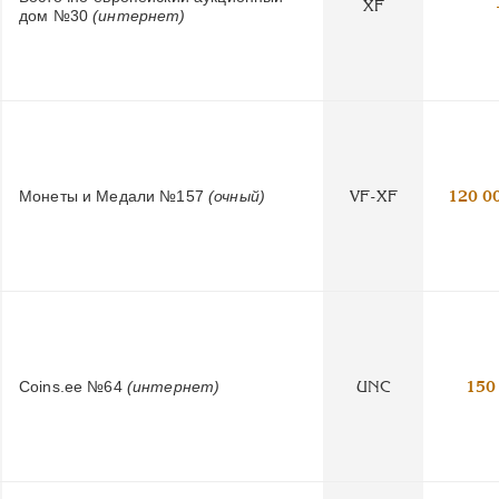
XF
дом №30
(интернет)
Монеты и Медали №157
(очный)
VF-XF
120 0
Coins.ee №64
(интернет)
UNC
150