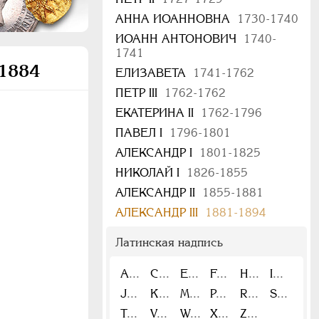
АННА ИОАННОВНА
1730-1740
ИОАНН АНТОНОВИЧ
1740-
1741
 1884
ЕЛИЗАВЕТА
1741-1762
ПЕТР III
1762-1762
ЕКАТЕРИНА II
1762-1796
ПАВЕЛ I
1796-1801
АЛЕКСАНДР I
1801-1825
НИКОЛАЙ I
1826-1855
АЛЕКСАНДР II
1855-1881
АЛЕКСАНДР III
1881-1894
Латинская надпись
A
C
E
F
H
I
J
K
M
P
R
S
T
V
W
X
Z