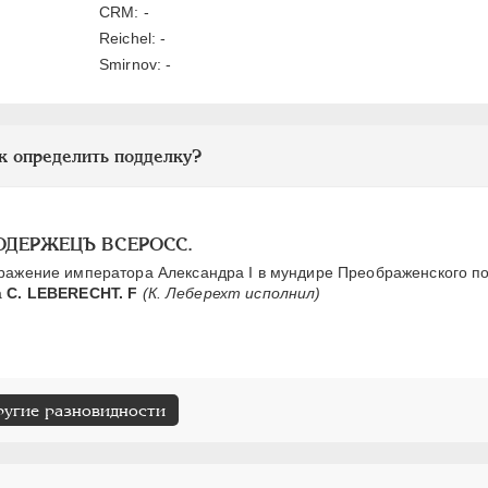
CRM: -
Reichel: -
Smirnov: -
к определить подделку?
МОДЕРЖЕЦЪ ВСЕРОСС.
ажение императора Александра I в мундире Преображенского по
а
С. LEBERECHT. F
(К. Леберехт исполнил)
ругие разновидности