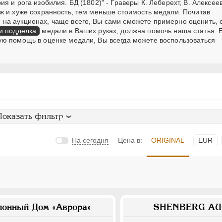
 и рога изобилия. БД (1802)" - Граверы К. Леберехт, В. Алексеев
ж и хуже сохранность, тем меньше стоимость медали. Почитав
на аукционах, чаще всего, Вы сами сможете примерно оценить, с
и подделка
медали в Ваших руках, должна помочь наша статья. Е
ую помощь в оценке медали, Вы всегда можете воспользоваться
Показать фильтр
На сегодня
Цена в:
ORIGINAL
EUR
ионный Дом «Аврора»
SHENBERG AU