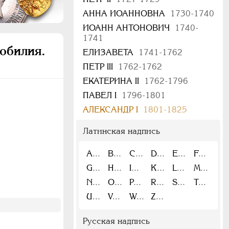
АННА ИОАННОВНА
1730-1740
ИОАНН АНТОНОВИЧ
1740-
1741
обилия.
ЕЛИЗАВЕТА
1741-1762
ПЕТР III
1762-1762
ЕКАТЕРИНА II
1762-1796
ПАВЕЛ I
1796-1801
АЛЕКСАНДР I
1801-1825
Латинская надпись
A
B
C
D
E
F
G
H
I
K
L
M
N
O
P
R
S
T
U
V
W
Z
Русская надпись