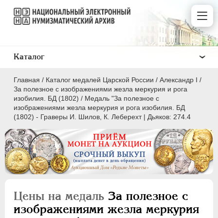
Каталог
Главная
/
Каталог медалей Царской России
/
Александр I
/
За полезное с изображениями жезла меркурия и рога
изобилия. БД (1802)
/
Медаль "За полезное с
изображениями жезла меркурия и рога изобилия. БД
(1802) - Граверы И. Шилов, К. Леберехт | Дьяков: 274.4
ВСЕ
ПEТР I
1699-1725
ЕКАТЕРИНА I
1725-1727
ПЕТР II
1727-1729
Цены на медаль
За полезное с
АННА ИОАННОВНА
1730-1740
изображениями жезла меркурия
ИОАНН АНТОНОВИЧ
1740-1741