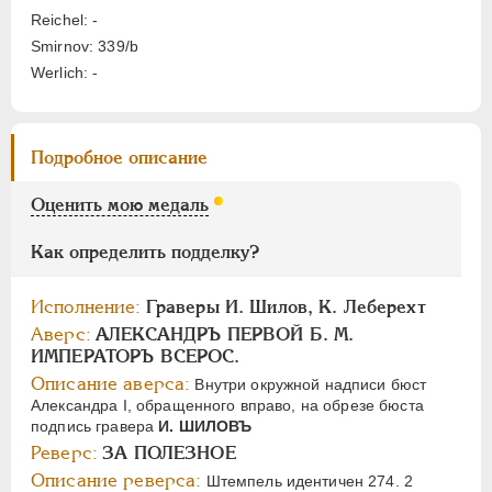
Цифры
Reichel: -
Smirnov: 339/b
1
2
Werlich: -
НИКОЛАЙ I
1826-1855
АЛЕКСАНДР II
1855-1881
Подробное описание
АЛЕКСАНДР III
1881-1894
Оценить мою медаль
НИКОЛАЙ II
1894-1917
СЕРИИ МЕДАЛЕЙ
1600-1881
Как определить подделку?
Исполнение:
Граверы И. Шилов, К. Леберехт
Аверс:
АЛЕКСАНДРЪ ПЕРВОЙ Б. М.
ИМПЕРАТОРЪ ВСЕРОС.
Описание аверса:
Внутри окружной надписи бюст
Александра I, обращенного вправо, на обрезе бюста
подпись гравера
И. ШИЛОВЪ
Реверс:
ЗА ПОЛЕЗНОЕ
Описание реверса:
Штемпель идентичен 274. 2