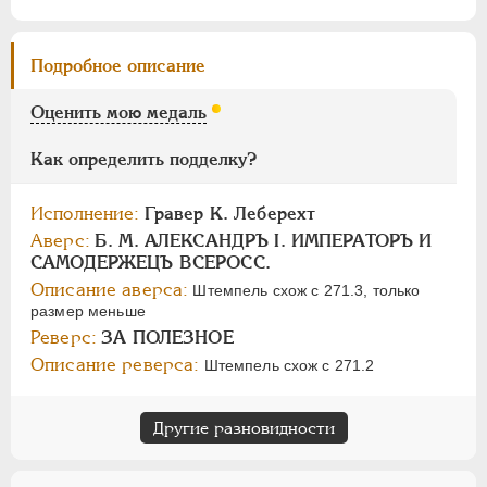
Цифры
1
2
Подробное описание
Оценить мою медаль
НИКОЛАЙ I
1826-1855
АЛЕКСАНДР II
1855-1881
Как определить подделку?
АЛЕКСАНДР III
1881-1894
НИКОЛАЙ II
1894-1917
Исполнение:
Гравер К. Леберехт
СЕРИИ МЕДАЛЕЙ
1600-1881
Аверс:
Б. М. АЛЕКСАНДРЪ I. ИМПЕРАТОРЪ И
САМОДЕРЖЕЦЪ ВСЕРОСС.
Описание аверса:
Штемпель схож с 271.3, только
размер меньше
Реверс:
ЗА ПОЛЕЗНОЕ
Описание реверса:
Штемпель схож с 271.2
Другие разновидности