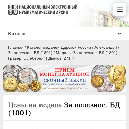
Каталог
Главная
/
Каталог медалей Царской России
/
Александр I
/
За полезное. БД (1801)
/
Медаль "За полезное. БД (1801) -
Гравер К. Леберехт | Дьяков: 271.4
ВСЕ
ПEТР I
1699-1725
ЕКАТЕРИНА I
1725-1727
Цены на медаль
За полезное. БД
ПЕТР II
1727-1729
(1801)
АННА ИОАННОВНА
1730-1740
ИОАНН АНТОНОВИЧ
1740-1741