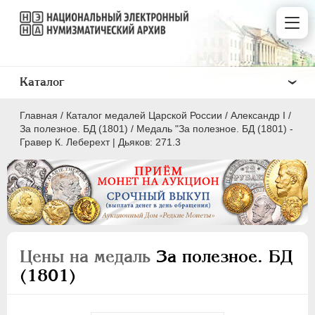
Каталог
Главная
/
Каталог медалей Царской России
/
Александр I
/
За полезное. БД (1801)
/
Медаль "За полезное. БД (1801) -
Гравер К. Леберехт | Дьяков: 271.3
ВСЕ
ПEТР I
1699-1725
ЕКАТЕРИНА I
1725-1727
Цены на медаль
За полезное. БД
ПЕТР II
1727-1729
(1801)
АННА ИОАННОВНА
1730-1740
ИОАНН АНТОНОВИЧ
1740-1741