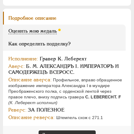
Цифры
1
2
Подробное описание
Оценить мою медаль
НИКОЛАЙ I
1826-1855
АЛЕКСАНДР II
1855-1881
Как определить подделку?
АЛЕКСАНДР III
1881-1894
НИКОЛАЙ II
1894-1917
Исполнение:
Гравер К. Леберехт
СЕРИИ МЕДАЛЕЙ
1600-1881
Аверс:
Б. М. АЛЕКСАНДРЪ I. ИМПЕРАТОРЪ И
САМОДЕРЖЕЦЪ ВСЕРОСС.
Описание аверса:
Профильное, вправо обращенное
изображение императора Александра I в мундире
Преображенского полка, с орденской лентой через
правое плечо, внизу подпись гравера
С. LEBERECHT. F
(К. Леберехт исполнил)
Реверс:
ЗА ПОЛЕЗНОЕ
Описание реверса:
Штемпель схож с 271.1