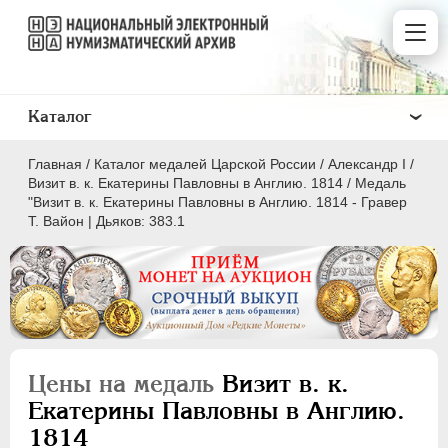
Каталог
Главная
/
Каталог медалей Царской России
/
Александр I
/
Визит в. к. Екатерины Павловны в Англию. 1814
/
Медаль
"Визит в. к. Екатерины Павловны в Англию. 1814 - Гравер
Т. Вайон | Дьяков: 383.1
ВСЕ
ПEТР I
1699-1725
ЕКАТЕРИНА I
1725-1727
ПЕТР II
1727-1729
Цены на медаль
Визит в. к.
АННА ИОАННОВНА
1730-1740
Екатерины Павловны в Англию.
ИОАНН АНТОНОВИЧ
1740-1741
1814