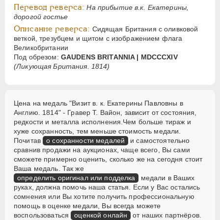
Перевод реверса:
На прибытие в.к. Екатерины,
дорогой гостье
Описание реверса:
Сидящая Британия с оливковой
веткой, трезубцем и щитом с изображением флага
Великобритании
Под обрезом:
GAUDENS BRITANNIA | MDCCCXIV
(Ликующая Британия. 1814)
Цена на медаль "Визит в. к. Екатерины Павловны в
Англию. 1814" - Гравер Т. Вайон, зависит от состояния,
редкости и металла исполнения.Чем больше тираж и
хуже сохранность, тем меньше стоимость медали.
Почитав
о сохранности медалей
и самостоятельно
сравнив продажи на аукционах, чаще всего, Вы сами
сможете примерно оценить, сколько же на сегодня стоит
Ваша медаль. Так же
определить оригинал или подделка
медали в Ваших
руках, должна помочь наша статья. Если у Вас остались
сомнения или Вы хотите получить профессиональную
помощь в оценке медали, Вы всегда можете
воспользоваться
оценкой онлайн
от наших партнёров.