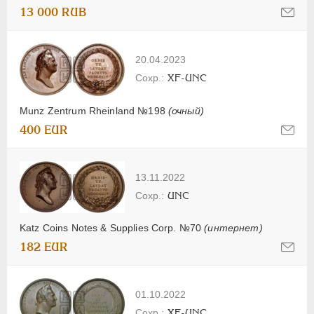
13 000 RUB
20.04.2023
XF-UNC
Munz Zentrum Rheinland №198
(очный)
400 EUR
13.11.2022
UNC
Katz Coins Notes & Supplies Corp. №70
(интернет)
182 EUR
01.10.2022
XF-UNC