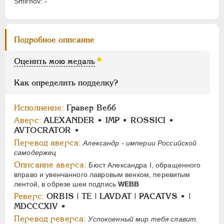
Smirnov: -
Цифры
1
2
Подробное описание
НИКОЛАЙ I
1826-1855
Оценить мою медаль
АЛЕКСАНДР II
1855-1881
АЛЕКСАНДР III
1881-1894
Как определить подделку?
НИКОЛАЙ II
1894-1917
Исполнение:
Гравер Вебб
СЕРИИ МЕДАЛЕЙ
1600-1881
Аверс:
ALEXANDER • IMP • ROSSICI •
AVTOCRATOR •
Перевод аверса:
Александр - империи Российской
самодержец
Описание аверса:
Бюст Александра I, обращенного
вправо и увенчанного лавровым венком, перевитым
лентой, в обрезе шеи подпись
WEBB
Реверс:
ORBIS | ТЕ | LAVDAT | PACATVS • |
MDCCCXIV •
Перевод реверса:
Успокоенный мир тебя славит.