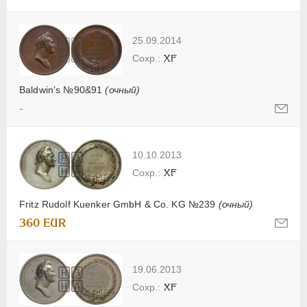
25.09.2014
XF
Baldwin’s №90&91
(очный)
-
10.10.2013
XF
Fritz Rudolf Kuenker GmbH & Co. KG №239
(очный)
360 EUR
19.06.2013
XF