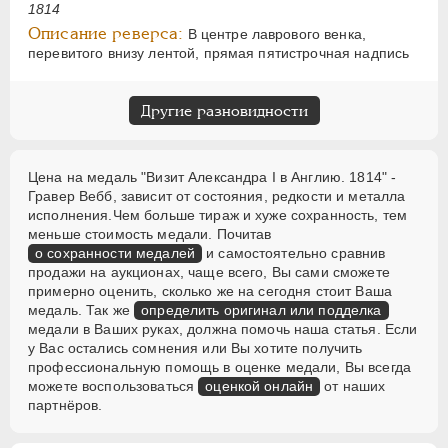
1814
Описание реверса:
В центре лаврового венка,
перевитого внизу лентой, прямая пятистрочная надпись
Другие разновидности
Цена на медаль "Визит Александра I в Англию. 1814" -
Гравер Вебб, зависит от состояния, редкости и металла
исполнения.Чем больше тираж и хуже сохранность, тем
меньше стоимость медали. Почитав
о сохранности медалей
и самостоятельно сравнив
продажи на аукционах, чаще всего, Вы сами сможете
примерно оценить, сколько же на сегодня стоит Ваша
медаль. Так же
определить оригинал или подделка
медали в Ваших руках, должна помочь наша статья. Если
у Вас остались сомнения или Вы хотите получить
профессиональную помощь в оценке медали, Вы всегда
можете воспользоваться
оценкой онлайн
от наших
партнёров.