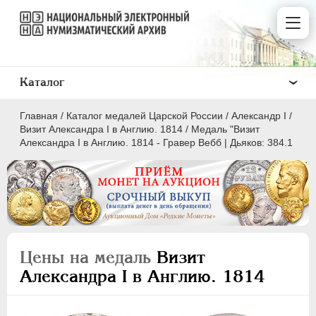
Каталог
Главная
/
Каталог медалей Царской России
/
Александр I
/
Визит Александра I в Англию. 1814
/
Медаль "Визит
Александра I в Англию. 1814 - Гравер Вебб | Дьяков: 384.1
ВСЕ
ПEТР I
1699-1725
ЕКАТЕРИНА I
1725-1727
Цены на медаль
Визит
ПЕТР II
1727-1729
Александра I в Англию. 1814
АННА ИОАННОВНА
1730-1740
ИОАНН АНТОНОВИЧ
1740-1741