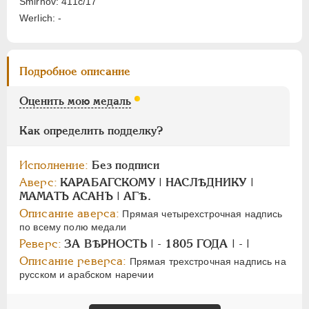
Smirnov: 411с/17
Цифры
Werlich: -
1
2
Подробное описание
НИКОЛАЙ I
1826-1855
АЛЕКСАНДР II
1855-1881
Оценить мою медаль
АЛЕКСАНДР III
1881-1894
НИКОЛАЙ II
1894-1917
Как определить подделку?
СЕРИИ МЕДАЛЕЙ
1600-1881
Исполнение:
Без подписи
Аверс:
КАРАБАГСКОМУ | НАСЛѢДНИКУ |
МАМАТЪ АСАНЪ | АГѢ.
Описание аверса:
Прямая четырехстрочная надпись
по всему полю медали
Реверс:
ЗА ВѢРНОСТЬ | - 1805 ГОДА | - |
Описание реверса:
Прямая трехстрочная надпись на
русском и арабском наречии