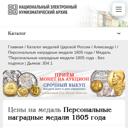
Каталог
Главная
/
Каталог медалей Царской России
/
Александр I
/
Персональные наградные медали 1805 года
/
Медаль
"Персональные наградные медали 1805 года - Без
подписи | Дьяков: 304.1
ВСЕ
ПEТР I
1699-1725
ЕКАТЕРИНА I
1725-1727
ПЕТР II
1727-1729
Цены на медаль
Персональные
АННА ИОАННОВНА
1730-1740
наградные медали 1805 года
ИОАНН АНТОНОВИЧ
1740-1741