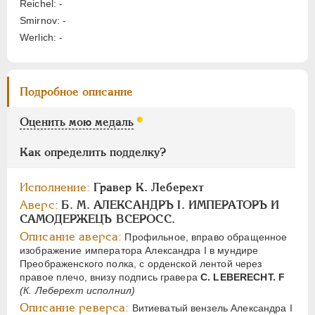
Reichel: -
Цифры
Smirnov: -
1
2
Werlich: -
НИКОЛАЙ I
1826-1855
Подробное описание
АЛЕКСАНДР II
1855-1881
АЛЕКСАНДР III
1881-1894
Оценить мою медаль
НИКОЛАЙ II
1894-1917
СЕРИИ МЕДАЛЕЙ
1600-1881
Как определить подделку?
Исполнение:
Гравер К. Леберехт
Аверс:
Б. М. АЛЕКСАНДРЪ I. ИМПЕРАТОРЪ И
САМОДЕРЖЕЦЪ ВСЕРОСС.
Описание аверса:
Профильное, вправо обращенное
изображение императора Александра I в мундире
Преображенского полка, с орденской лентой через
правое плечо, внизу подпись гравера
С. LEBERECHT. F
(К. Леберехт исполнил)
Описание реверса:
Витиеватый вензель Александра I