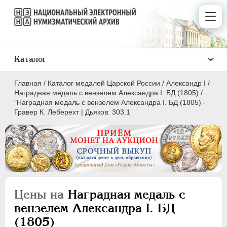
Каталог
Главная
/
Каталог медалей Царской России
/
Александр I
/
Наградная медаль с вензелем Александра I. БД (1805)
/
"Наградная медаль с вензелем Александра I. БД (1805) -
Гравер К. Леберехт | Дьяков: 303.1
ВСЕ
ПEТР I
1699-1725
ЕКАТЕРИНА I
1725-1727
ПЕТР II
1727-1729
Цены на
Наградная медаль с
АННА ИОАННОВНА
1730-1740
вензелем Александра I. БД
ИОАНН АНТОНОВИЧ
1740-1741
(1805)