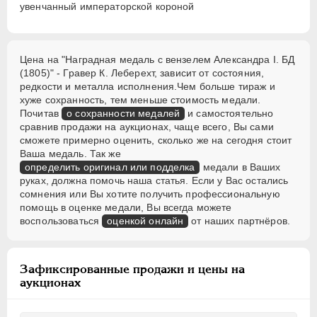
увенчанный императорской короной
Цена на "Наградная медаль с вензелем Александра I. БД
(1805)" - Гравер К. Леберехт, зависит от состояния,
редкости и металла исполнения.Чем больше тираж и
хуже сохранность, тем меньше стоимость медали.
Почитав
о сохранности медалей
и самостоятельно
сравнив продажи на аукционах, чаще всего, Вы сами
сможете примерно оценить, сколько же на сегодня стоит
Ваша медаль. Так же
определить оригинал или подделка
медали в Ваших
руках, должна помочь наша статья. Если у Вас остались
сомнения или Вы хотите получить профессиональную
помощь в оценке медали, Вы всегда можете
воспользоваться
оценкой онлайн
от наших партнёров.
Зафиксированные продажи и цены на
аукционах