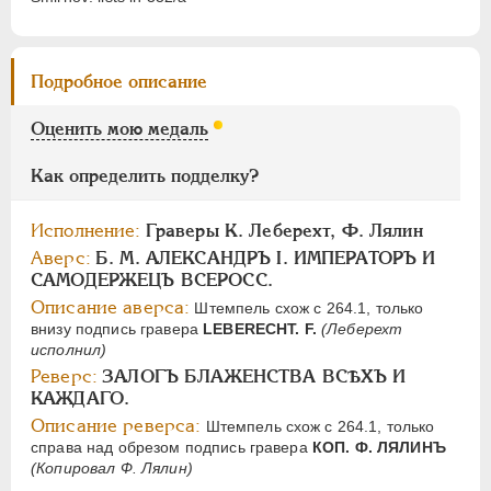
Цифры
1
2
Подробное описание
НИКОЛАЙ I
1826-1855
Оценить мою медаль
АЛЕКСАНДР II
1855-1881
АЛЕКСАНДР III
1881-1894
Как определить подделку?
НИКОЛАЙ II
1894-1917
Исполнение:
Граверы К. Леберехт, Ф. Лялин
СЕРИИ МЕДАЛЕЙ
1600-1881
Аверс:
Б. М. АЛЕКСАНДРЪ I. ИМПЕРАТОРЪ И
САМОДЕРЖЕЦЪ ВСЕРОСС.
Описание аверса:
Штемпель схож с 264.1, только
внизу подпись гравера
LEBERECHT. F.
(Леберехт
исполнил)
Реверс:
ЗАЛОГЪ БЛАЖЕНСТВА ВСѢХЪ И
КАЖДАГО.
Описание реверса:
Штемпель схож с 264.1, только
справа над обрезом подпись гравера
КОП. Ф. ЛЯЛИНЪ
(Копировал Ф. Лялин)