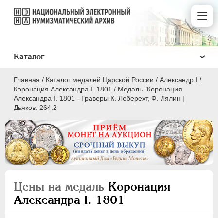
Каталог
Главная
/
Каталог медалей Царской России
/
Александр I
/
Коронация Александра I. 1801
/
Медаль "Коронация
Александра I. 1801 - Граверы К. Леберехт, Ф. Лялин |
Дьяков: 264.2
ВСЕ
ПEТР I
1699-1725
ЕКАТЕРИНА I
1725-1727
ПЕТР II
1727-1729
Цены на медаль
Коронация
АННА ИОАННОВНА
1730-1740
Александра I. 1801
ИОАНН АНТОНОВИЧ
1740-1741