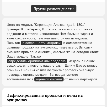
Другие разновидности
Цена на медаль "Коронация Александра I. 1801" -
Граверы К. Леберехт, Ф. Лялин, зависит от состояния,
редкости и металла исполнения.Чем больше тираж и
хуже сохранность, тем меньше стоимость медали.
Почитав
о сохранности медалей
и самостоятельно
сравнив продажи на аукционах, чаще всего, Вы сами
сможете примерно оценить, сколько же на сегодня стоит
Ваша медаль. Так же
определить оригинал или подделка
медали в Ваших
руках, должна помочь наша статья. Если у Вас остались
сомнения или Вы хотите получить профессиональную
помощь в оценке медали, Вы всегда можете
воспользоваться
оценкой онлайн
от наших партнёров.
Зафиксированные продажи и цены на
аукционах