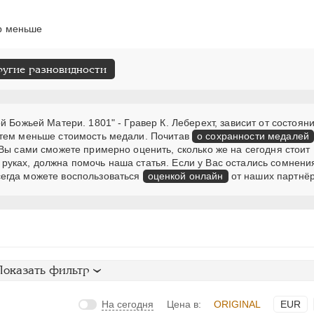
ер меньше
ругие разновидности
 Божьей Матери. 1801" - Гравер К. Леберехт, зависит от состояни
 тем меньше стоимость медали. Почитав
о сохранности медалей
Вы сами сможете примерно оценить, сколько же на сегодня стоит
руках, должна помочь наша статья. Если у Вас остались сомнени
егда можете воспользоваться
оценкой онлайн
от наших партнёр
Показать фильтр
На сегодня
Цена в:
ORIGINAL
EUR