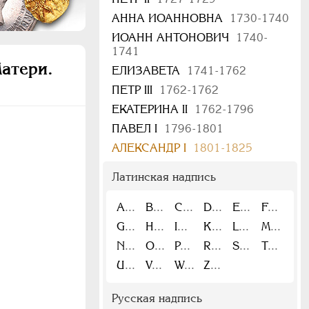
АННА ИОАННОВНА
1730-1740
ИОАНН АНТОНОВИЧ
1740-
1741
атери.
ЕЛИЗАВЕТА
1741-1762
ПЕТР III
1762-1762
ЕКАТЕРИНА II
1762-1796
ПАВЕЛ I
1796-1801
АЛЕКСАНДР I
1801-1825
Латинская надпись
A
B
C
D
E
F
G
H
I
K
L
M
N
O
P
R
S
T
U
V
W
Z
Русская надпись