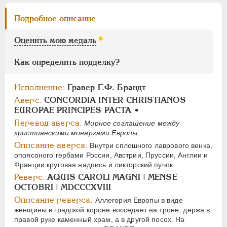
Цифры
Подробное описание
1
2
Оценить мою медаль
НИКОЛАЙ I
1826-1855
Как определить подделку?
АЛЕКСАНДР II
1855-1881
АЛЕКСАНДР III
1881-1894
Исполнение:
Гравер Г.Ф. Брандт
НИКОЛАЙ II
1894-1917
Аверс:
CONCORDIA INTER CHRISTIANOS
СЕРИИ МЕДАЛЕЙ
1600-1881
EUROPAE PRINCIPES PACTA •
Перевод аверса:
Мирное соглашение между
христианскими монархами Европы
Описание аверса:
Внутри сплошного лаврового венка,
опоясоного гербами России, Австрии, Пруссии, Англии и
Франции круговая надпись и ликторский пучок
Реверс:
AQUIS CAROLI MAGNI | MENSE
OCTOBRI | MDCCCXVIII
Описание реверса:
Аллегория Европы в виде
женщины в градской короне восседает на троне, держа в
правой руке каменный храм, а в другой посох. На