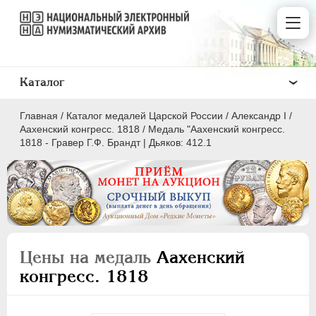
Каталог
Главная
/
Каталог медалей Царской России
/
Александр I
/
Аахенский конгресс. 1818
/
Медаль "Аахенский конгресс.
1818 - Гравер Г.Ф. Брандт | Дьяков: 412.1
ВСЕ
ПEТР I
1699-1725
ЕКАТЕРИНА I
1725-1727
Цены на медаль
Аахенский
ПЕТР II
1727-1729
конгресс. 1818
АННА ИОАННОВНА
1730-1740
ИОАНН АНТОНОВИЧ
1740-1741