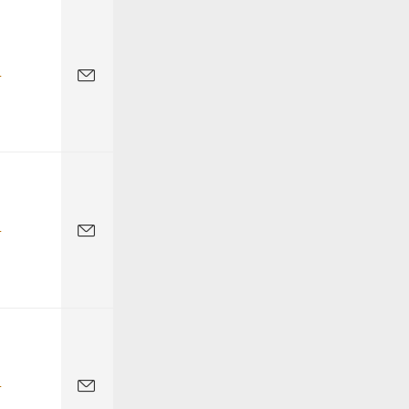
-
-
-