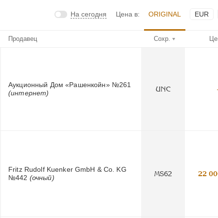
На сегодня
Цена в:
ORIGINAL
EUR
Продавец
Сохр.
Це
Аукционный Дом «Рашенкойн» №261
UNC
(интернет)
Fritz Rudolf Kuenker GmbH & Co. KG
MS62
22 00
№442
(очный)