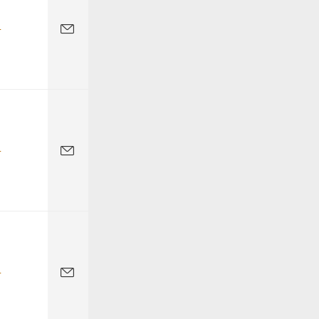
-
-
-