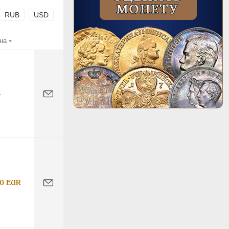
RUB
USD
на
-
0 EUR