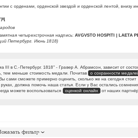
антии с орденами, орденской звездой и орденской лентой, внизу 
VM
народов
 Памятная четырехстрочная надпись:
AVGVSTO HOSPITI | LAETA P
ий Петербург. Июнь 1818)
III в С.-Петербург. 1818" - Гравер А. Абрамсон, зависит от состо
ь, тем меньше стоимость медали. Почитав
о сохранности медале
Вы сами сможете примерно оценить, сколько же на сегодня стоит
руках, должна помочь наша статья. Если у Вас остались сомнени
егда можете воспользоваться
оценкой онлайн
от наших партнёр
Показать фильтр