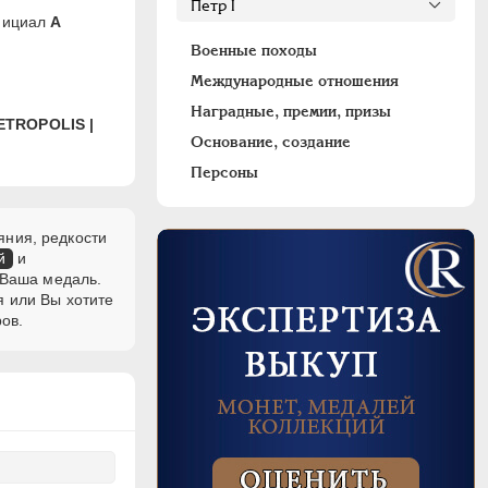
инициал
А
Военные походы
Международные отношения
Наградные, премии, призы
ETROPOLIS |
Основание, создание
Персоны
яния, редкости
й
и
 Ваша медаль.
я или Вы хотите
ов.