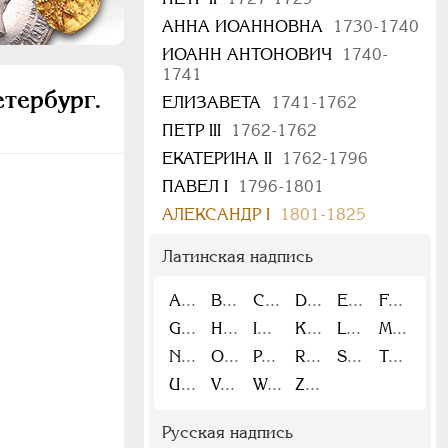
АННА ИОАННОВНА
1730-1740
ИОАНН АНТОНОВИЧ
1740-
1741
етербург.
ЕЛИЗАВЕТА
1741-1762
ПЕТР III
1762-1762
ЕКАТЕРИНА II
1762-1796
ПАВЕЛ I
1796-1801
АЛЕКСАНДР I
1801-1825
Латинская надпись
A
B
C
D
E
F
G
H
I
K
L
M
N
O
P
R
S
T
U
V
W
Z
Русская надпись