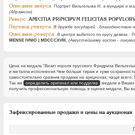
Описание аверса:
Портрет Вильгельма III, в мундире и м
(Абрамсон)
Реверс:
AMICITIA PRINCIPVM FELICITAS POPVLOR
Перевод реверса:
В дружбе государей - благоденствие 
Описание реверса:
В центре выбитого по кругу девиза -
MENSE IVNIO | MDCCCXVIII.
(Августейшему гостю - ликующ
Цена на медаль "Визит короля прусского Фридриха Вильгельма 
и металла исполнения.Чем больше тираж и хуже сохранност
самостоятельно сравнив продажи на аукционах, чаще всего, 
Так же
определить оригинал или подделка
медали в Ваших 
получить профессиональную помощь в оценке медали, Вы вс
Зафиксированные продажи и цены на аукционах