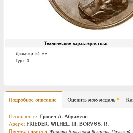
Технические характеристики
Диаметр: 51 мм.
Гурт: 0
Подробное описание
Оценить мою медаль
Ка
Исполнение:
Гравер А. Абрамсон
Аверс:
FRIEDER. WILHEL. III. BORVSS. R.
Перевод аверса:
Фридрих Вильгельм III король Прусский