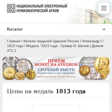
Каталог
Главная
/
Каталог медалей Царской России
/
Александр I
/
1813 года
/
Медаль "1813 года - Гравер И. Шилов | Дьяков:
372.1
ВСЕ
ПEТР I
1699-1725
ЕКАТЕРИНА I
1725-1727
Цены на медаль
1813 года
ПЕТР II
1727-1729
АННА ИОАННОВНА
1730-1740
ИОАНН АНТОНОВИЧ
1740-1741