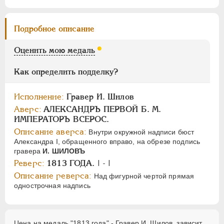
Цифры
1
2
Подробное описание
Оценить мою медаль
НИКОЛАЙ I
1826-1855
АЛЕКСАНДР II
1855-1881
Как определить подделку?
АЛЕКСАНДР III
1881-1894
НИКОЛАЙ II
1894-1917
Исполнение:
Гравер И. Шилов
СЕРИИ МЕДАЛЕЙ
1600-1881
Аверс:
АЛЕКСАНДРЪ ПЕРВОЙ Б. М.
ИМПЕРАТОРЪ ВСЕРОС.
Описание аверса:
Внутри окружной надписи бюст
Александра I, обращенного вправо, на обрезе подпись
гравера
И. ШИЛОВЪ
Реверс:
1813 ГОДА. | - |
Описание реверса:
Над фигурной чертой прямая
однострочная надпись
Цена на медаль "1813 года" - Гравер И. Шилов, зависит